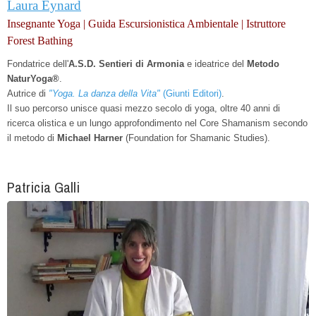
Laura Eynard
Insegnante Yoga | Guida Escursionistica Ambientale | Istruttore
Forest Bathing
Fondatrice dell'
A.S.D. Sentieri di Armonia
e
ideatrice del
Metodo
NaturYoga®
.
Autrice di
"Yoga. La danza della Vita"
(Giunti Editori)
.
Il suo percorso unisce quasi mezzo secolo di yoga, oltre 40 anni di
ricerca olistica e un lungo approfondimento nel Core Shamanism secondo
il metodo di
Michael Harner
(Foundation for Shamanic Studies).
Patricia Galli