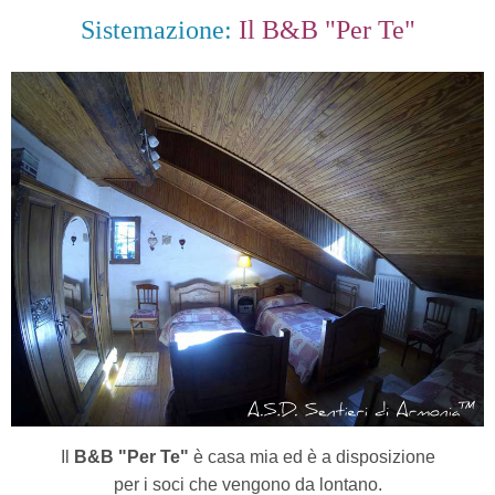
Sistemazione:
Il B&B "Per Te"
Il
B&B "Per Te"
è casa mia ed è a disposizione
per i soci che vengono da lontano.