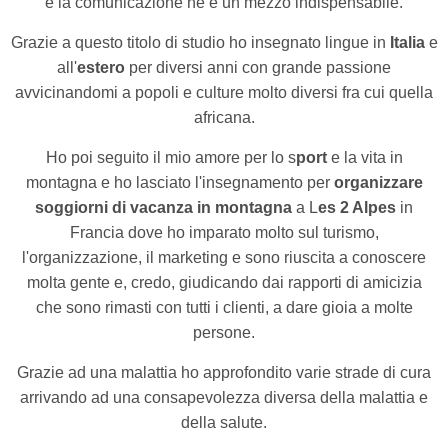
e la comunicazione ne è un mezzo indispensabile.
Grazie a questo titolo di studio ho insegnato lingue in
Italia
e
all'
estero
per diversi anni con grande passione
avvicinandomi a popoli e culture molto diversi fra cui quella
africana.
Ho poi seguito il mio amore per lo s
port
e la vita in
montagna e ho lasciato l'insegnamento per
organizzare
soggiorni di vacanza in montagna
a L
es 2 Alpes
in
Francia dove ho imparato molto sul turismo,
l'organizzazione, il marketing e sono riuscita a conoscere
molta gente e, credo, giudicando dai rapporti di amicizia
che sono rimasti con tutti i clienti, a dare gioia a molte
persone.
Grazie ad una malattia ho approfondito varie strade di cura
arrivando ad una consapevolezza diversa della malattia e
della salute.