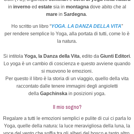
in
inverno
ed
estate
sia in
montagna
dove abito che al
mare
in
Sardegna
.
Ho scritto un libro “
YOGA. LA DANZA DELLA VITA
”
per rendere semplice lo Yoga, alla portata di tutti, come lo è
la natura.
Si intitola
Yoga, la Danza della Vita
, edito da
Giunti Editori
.
Lo yoga è un cambio di coscienza e questo avviene quando
si muovono le emozioni.
Per questo il libro è la storia di un viaggio, quello della vita
raccontato dalle tenere immagini degli angioletti
della
Gapchinska
in posizioni yoga.
Il mio sogno?
Regalare a tutti le emozioni semplici e pulite di cui ci parla lo
Yoga, quelle della natura: la luce meravigliosa della luna, la
voce del vento che soffia tra gli alberi del bosco e tanto altro.