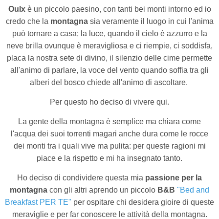
Oulx
è un piccolo paesino, con tanti bei monti intorno ed io
credo che la
montagna
sia veramente il luogo in cui l'anima
può tornare a casa; la luce, quando il cielo è azzurro e la
neve brilla ovunque è meravigliosa e ci riempie, ci soddisfa,
placa la nostra sete di divino, il silenzio delle cime permette
all'animo di parlare, la voce del vento quando soffia tra gli
alberi del bosco chiede all'animo di ascoltare.
Per questo ho deciso di vivere qui.
La gente della montagna è semplice ma chiara come
l'acqua dei suoi torrenti magari anche dura come le rocce
dei monti tra i quali vive ma pulita: per queste ragioni mi
piace e la rispetto e mi ha insegnato tanto.
Ho deciso di condividere questa mia
passione per la
montagna
con gli altri aprendo un piccolo
B&B
"Bed and
Breakfast PER TE"
per ospitare chi desidera gioire di queste
meraviglie e per far conoscere le attività della montagna.