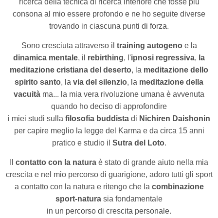
ricerca della tecnica di ricerca interiore che fosse più
consona al mio essere profondo e ne ho seguite diverse
trovando in ciascuna punti di forza.
Sono cresciuta attraverso il
training autogeno
e la
dinamica mentale
, il
rebirthing
, l'
ipnosi regressiva
,
la
meditazione cristiana del deserto
, la
meditazione dello
spirito santo
, la
via del silenzio
, la
meditazione della
vacuità
ma... la mia vera rivoluzione umana è avvenuta
quando ho deciso di approfondire
i miei studi sulla
filosofia buddista
di
Nichiren Daishonin
per capire meglio la legge del Karma e da circa 15 anni
pratico e studio il
Sutra del Loto
.
Il
contatto con la natura
è stato di grande aiuto nella mia
crescita e nel mio percorso di guarigione, adoro tutti gli sport
a contatto con la natura e ritengo che la
combinazione
sport-natura
sia fondamentale
in un percorso di crescita personale.