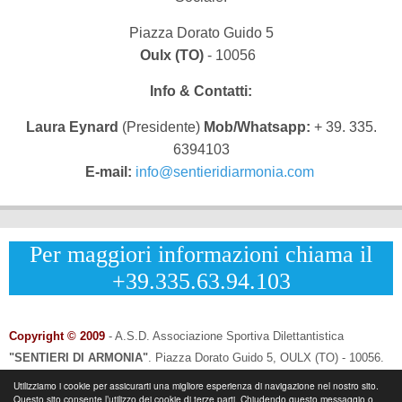
Piazza Dorato Guido 5
Oulx (TO)
- 10056
Info & Contatti:
Laura Eynard
(Presidente)
Mob/Whatsapp:
+ 39. 335.
6394103
E-mail:
info@sentieridiarmonia.com
Per maggiori informazioni chiama il
+39.335.63.94.103
Copyright © 2009
- A.S.D. Associazione Sportiva Dilettantistica
"SENTIERI DI ARMONIA"
.
Piazza Dorato Guido 5, OULX (TO) - 10056.
CF: 96033120013 - P.IVA: 12502690014
Utilizziamo i cookie per assicurarti una migliore esperienza di navigazione nel nostro sito.
Questo sito consente l’utilizzo dei cookie di terze parti. Chiudendo questo messaggio o