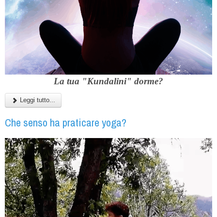
La tua
"Kundalini"
dorme?
Leggi tutto...
Che senso ha praticare yoga?