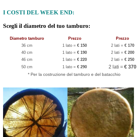
I COSTI DEL WEEK END:
Scegli il diametro del tuo tamburo:
Diametro tamburo
Prezzo
Prezzo
36 cm
1 lato =
€ 150
2 lati =
€ 170
40 cm
1 lato =
€ 190
2 lati =
€ 200
46 cm
1 lato =
€ 220
2 lati =
€ 250
2 lati =
€ 370
50 cm
1 lato =
€ 290
* Per la costruzione del tamburo e del batacchio