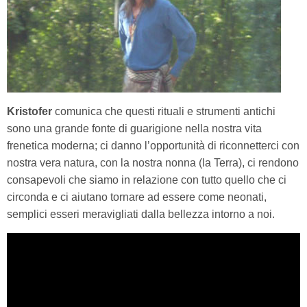
Kristofer
comunica che questi rituali e strumenti antichi
sono una grande fonte di guarigione nella nostra vita
frenetica moderna; ci danno l’opportunità di riconnetterci con
nostra vera natura, con la nostra nonna (la Terra), ci rendono
consapevoli che siamo in relazione con tutto quello che ci
circonda e ci aiutano tornare ad essere come neonati,
semplici esseri meravigliati dalla bellezza intorno a noi.