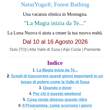
NaturYoga®, Forest Bathing
Una vacanza olistica in Montagna.
"La Magia inizia da Te..."
La Luna Nuova ti aiuta a creare la tua nuova realtà.
Dal 10 al 16 Agosto 2026
Oulx (TO) | Alta Valle di Susa | Alpi Cozie | Piemonte
Indice
1.
La Magia inizia da Te...
2.
Scegli di trascorrere questi giorni importanti in un
luogo di potere come la Valle di Susa
3.
Quando e dove
4.
Per chi è questo weekend
5.
Cosa rende diverso questo ritiro
6.
Il Programma: come scorrono i giorni