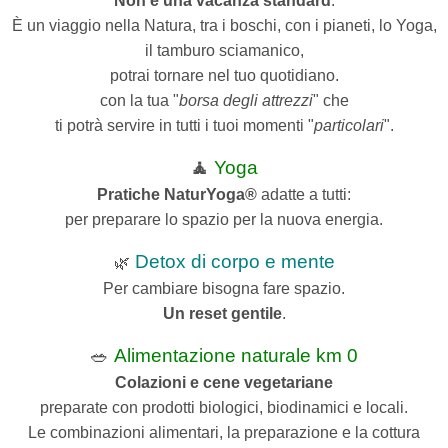
Non è una vacanza standard
.
È un viaggio nella Natura, tra i boschi, con i pianeti,
lo Yoga,
il tamburo sciamanico,
potrai tornare nel tuo quotidiano.
con la tua "
borsa degli attrezzi
" che
ti potrà servire in tutti i tuoi momenti "
particolari
".
🧘
Yoga
Pratiche NaturYoga®
adatte a tutti:
per preparare lo spazio per la nuova energia.
Detox di corpo e mente
🌿
Per cambiare bisogna fare spazio.
Un reset gentile
.
🥗
Alimentazione naturale km 0
Colazioni e cene vegetariane
preparate con prodotti biologici, biodinamici e locali.
Le combinazioni alimentari, la preparazione e la cottura