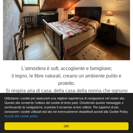
L'atmosfera è soft, accogliente e famigliare;
il legno, le fibre naturali, creano un ambiente pulito e
protetto.
Si respira aria di casa, della casa della nonna che ognuno
ha nel cuore.
Utilizziamo i cookie per assicurarti una migliore esperienza di navigazione nel nostro sito.
Questo sito consente l’utilizzo dei cookie di terze parti. Chiudendo questo messaggio o
continuando la navigazione, si presta il consenso al loro utilizzo. Per saperne di più,
conoscere i cookie utilizzati dal sito ed eventualmente disabilitarli accedi alla Cookie Policy.
La casa si sviluppa su 2 piani.
Accedi alla cookie policy
OK!