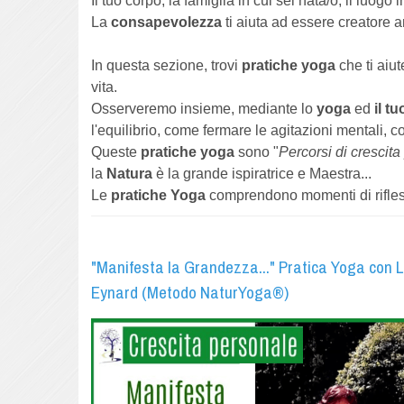
Il tuo corpo, la famiglia in cui sei nata/o, il luogo
La
consapevolezza
ti aiuta ad essere creatore a
In questa sezione, trovi
pratiche yoga
che ti aiut
vita.
Osserveremo insieme, mediante lo
yoga
ed
il t
l'equilibrio, come fermare le agitazioni mentali, c
Queste
pratiche yoga
sono "
Percorsi di crescit
la
Natura
è la grande ispiratrice e Maestra...
Le
pratiche Yoga
comprendono momenti di riflessi
"Manifesta la Grandezza..." Pratica Yoga con 
Eynard (Metodo NaturYoga®)