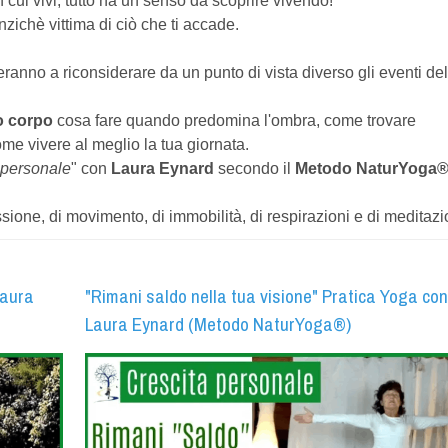
 in cui vivi, tutto ha un senso da scoprire vivendo!
nzichè vittima di ciò che ti accade.
eranno a riconsiderare da un punto di vista diverso gli eventi del
uo corpo
cosa fare quando predomina l'ombra, come trovare
ome vivere al meglio la tua giornata.
a personale
" con
Laura Eynard
secondo il
Metodo NaturYoga
one, di movimento, di immobilità, di respirazioni e di meditazi
Laura
"Rimani saldo nella tua visione" Pratica Yoga con
Laura Eynard (Metodo NaturYoga®)