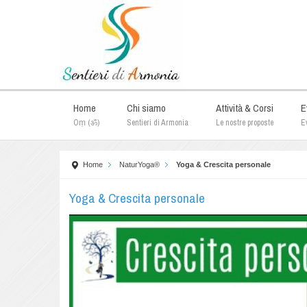
Home
Chi siamo
Attività & Corsi
E
Oṃ (ॐ)
Sentieri di Armonia
Le nostre proposte
Ev
Home
NaturYoga®
Yoga & Crescita personale
Yoga & Crescita personale