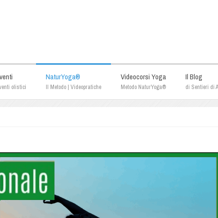
venti
NaturYoga®
Videocorsi Yoga
Il Blog
enti olistici
Il Metodo | Videopratiche
Metodo NaturYoga®
di Sentieri di