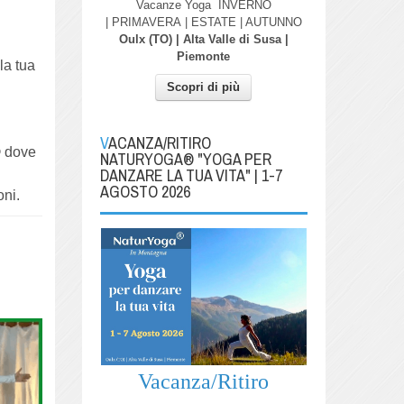
Vacanze Yoga
INVERNO
| PRIMAVERA
| ESTATE | AUTUNNO
Oulx (TO) | Alta Valle di Susa |
Piemonte
la tua
Scopri di più
VACANZA/RITIRO
®
dove
NATURYOGA® "YOGA PER
DANZARE LA TUA VITA" | 1-7
AGOSTO 2026
oni.
Vacanza/Ritiro