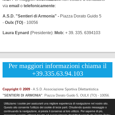
via
email
o
telefonicamente
:
A.S.D. "Sentieri di Armonia" -
Piazza Dorato Guido 5
-
Oulx (TO)
- 10056
Laura Eynard
(Presidente):
Mob:
+ 39. 335. 6394103
Per maggiori informazioni chiama il
+39.335.63.94.103
Copyright © 2009
- A.S.D. Associazione Sportiva Dilettantistica
"SENTIERI DI ARMONIA"
.
Piazza Dorato Guido 5, OULX (TO) - 10056.
CF: 96033120013 - P.IVA: 12502690014
Utilizziamo i cookie per assicurarti una migliore esperienza di navigazione nel nostro sito.
Questo sito consente l’utilizzo dei cookie di terze parti. Chiudendo questo messaggio o
Info & Contatti:
Laura Eynard: +
39.335.6394103
continuando la navigazione, si presta il consenso al loro utilizzo. Per saperne di più,
-
Email:
info@sentieridiarmonia.com
conoscere i cookie utilizzati dal sito ed eventualmente disabilitarli accedi alla Cookie Policy.