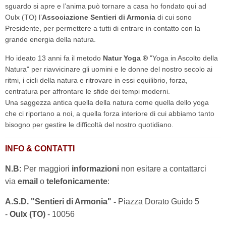
sguardo si apre e l’anima può tornare a casa ho fondato qui ad
Oulx (TO) l’
Associazione Sentieri di Armonia
di cui sono
Presidente, per permettere a tutti di entrare in contatto con la
grande energia della natura.
Ho ideato 13 anni fa il metodo
Natur Yoga ®
"Yoga in Ascolto della
Natura" per riavvicinare gli uomini e le donne del nostro secolo ai
ritmi, i cicli della natura e ritrovare in essi equilibrio, forza,
centratura per affrontare le sfide dei tempi moderni.
Una saggezza antica quella della natura come quella dello yoga
che ci riportano a noi, a quella forza interiore di cui abbiamo tanto
bisogno per gestire le difficoltà del nostro quotidiano.
INFO & CONTATTI
N.B:
Per maggiori
informazioni
non esitare a contattarci
via
email
o
telefonicamente
:
A.S.D. "Sentieri di Armonia" -
Piazza Dorato Guido 5
-
Oulx (TO)
- 10056