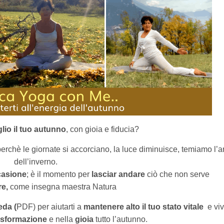
glio il tuo autunno
, con gioia e fiducia?
rchè le giornate si accorciano, la luce diminuisce, temiamo l’a
dell’inverno.
casione
; è il momento per
lasciar andare
ciò che non serve
e,
come insegna maestra Natura
eda (
PDF) per aiutarti a
mantenere alto il tuo stato vitale
e vi
asformazione
e nella
gioia
tutto l’autunno.