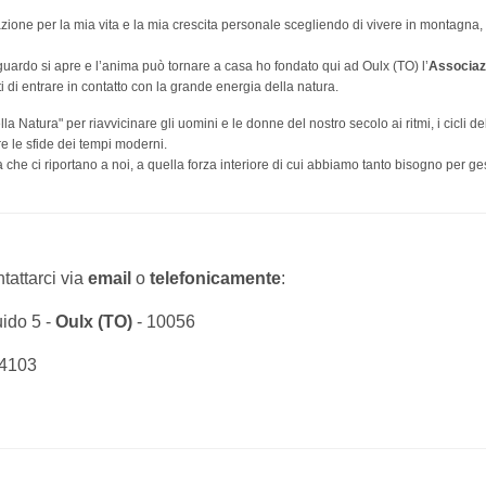
irazione per la mia vita e la mia crescita personale scegliendo di vivere in montagna, 
guardo si apre e l’anima può tornare a casa ho fondato qui ad Oulx (TO) l’
Associaz
i di entrare in contatto con la grande energia della natura.
la Natura" per riavvicinare gli uomini e le donne del nostro secolo ai ritmi, i cicli de
are le sfide dei tempi moderni.
he ci riportano a noi, a quella forza interiore di cui abbiamo tanto bisogno per ges
tattarci via
email
o
telefonicamente
:
ido 5 -
Oulx (TO)
- 10056
94103