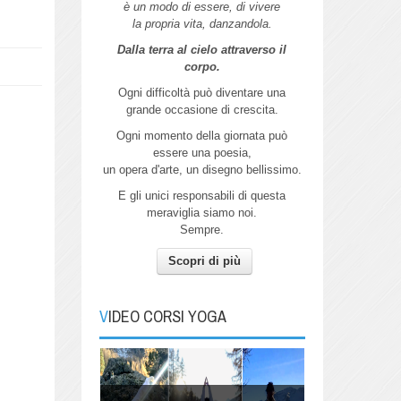
è un modo di essere, di vivere
la propria vita, danzandola.
Dalla terra al cielo attraverso il
corpo.
Ogni difficoltà può diventare una
grande
occasione di crescita.
Ogni momento della giornata può
essere
una poesia,
un opera d'arte,
un disegno bellissimo.
E gli unici responsabili di questa
meraviglia siamo noi.
Sempre.
Scopri di più
Autunno
Pratica Yoga con me per connetterti
all'energia dell'Autunno.
VIDEO CORSI YOGA