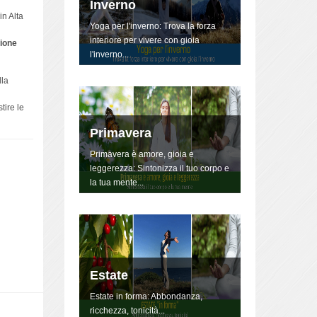
Inverno
in Alta
Yoga per l'inverno: Trova la forza
interiore per vivere con gioia
ione
l'inverno...
lla
tire le
Primavera
Primavera è amore, gioia e
leggerezza: Sintonizza il tuo corpo e
la tua mente...
Estate
Estate in forma: Abbondanza,
ricchezza, tonicità...