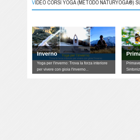
VIDEO CORSI YOGA (METODO NATURYOGA®) 
Inverno
Prim
terti
Yoga per l'inverno: Trova la forza interiore
Primave
per vivere con gioia l'inverno...
Sintoniz