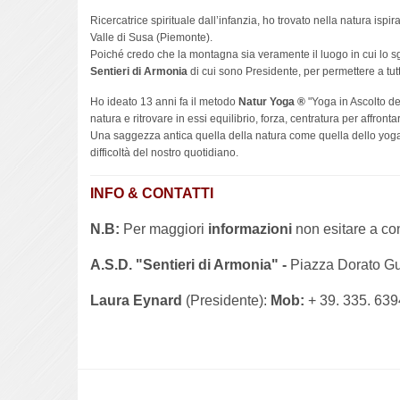
Ricercatrice spirituale dall’infanzia, ho trovato nella natura isp
Valle di Susa (Piemonte).
Poiché credo che la montagna sia veramente il luogo in cui lo s
Sentieri di Armonia
di cui sono Presidente, per permettere a tutt
Ho ideato 13 anni fa il metodo
Natur Yoga ®
"Yoga in Ascolto del
natura e ritrovare in essi equilibrio, forza, centratura per affront
Una saggezza antica quella della natura come quella dello yoga c
difficoltà del nostro quotidiano.
INFO & CONTATTI
N.B:
Per maggiori
informazioni
non esitare a con
A.S.D. "Sentieri di Armonia" -
Piazza Dorato Gu
Laura Eynard
(Presidente):
Mob:
+ 39. 335. 63