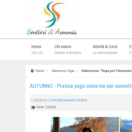
Home
Chi siamo
Attività & Corsi
E
Oṃ (ॐ)
Sentieri di Armonia
Le nostre proposte
Ev
Home
Videocorsi Yoga
Videocorso "Yoga per l'Autunno
AUTUNNO - Pratica yoga come me per connettert
Categoria:
Corsi Benessere Online
Visite: 211929