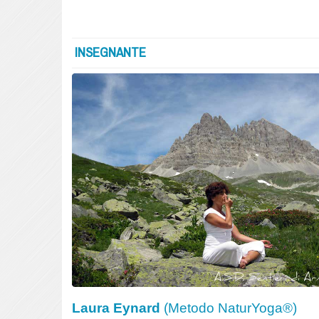
INSEGNANTE
Laura Eynard
(Metodo NaturYoga®)