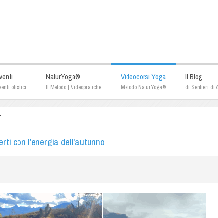
venti
NaturYoga®
Videocorsi Yoga
Il Blog
enti olistici
Il Metodo | Videopratiche
Metodo NaturYoga®
di Sentieri di
"
i con l'energia dell'autunno