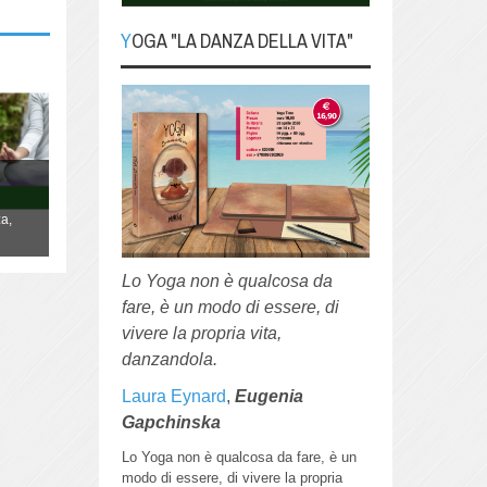
YOGA "LA DANZA DELLA VITA"
YOGA "La danza della
Vita"
Lo Yoga non è qualcosa da fare, è
YOGA "La danza della Vita"
un modo di essere, di vivere la
propria vita, danzandola.
Lo Yoga non è qualcosa da fare, è un
a,
modo di essere, di vivere la propria vita,
danzandola.
Lo Yoga non è qualcosa da
fare, è un modo di essere, di
vivere la propria vita,
danzandola.
Laura Eynard
,
Eugenia
Gapchinska
Lo Yoga non è qualcosa da fare, è un
modo di essere, di vivere la propria