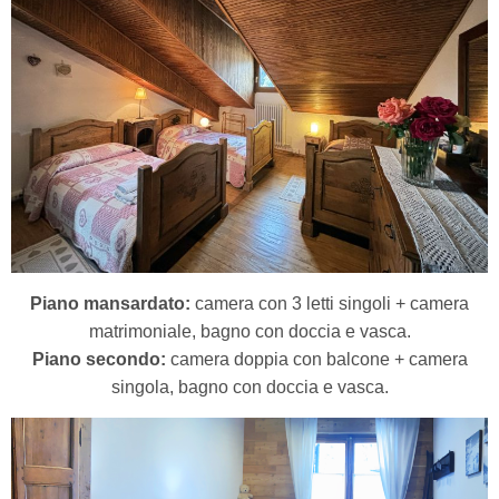
Piano mansardato:
camera con 3 letti singoli + camera
matrimoniale, bagno con doccia e vasca.
Piano secondo:
camera doppia con balcone + camera
singola, bagno con doccia e vasca.