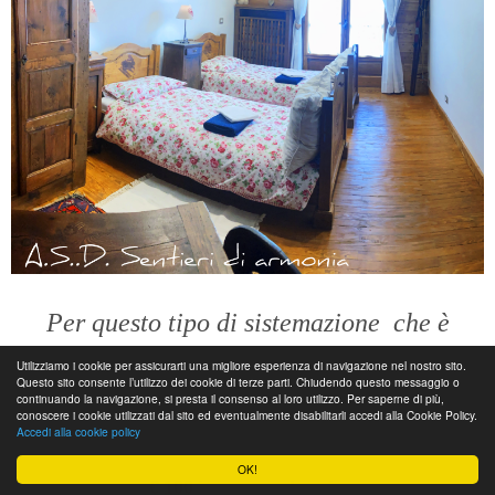
Per questo tipo di sistemazione
che è
famigliare
Utilizziamo i cookie per assicurarti una migliore esperienza di navigazione nel nostro sito.
Questo sito consente l’utilizzo dei cookie di terze parti. Chiudendo questo messaggio o
continuando la navigazione, si presta il consenso al loro utilizzo. Per saperne di più,
conoscere i cookie utilizzati dal sito ed eventualmente disabilitarli accedi alla Cookie Policy.
Il prezzo è di
€ 90
(pernottamento e colazione)
Accedi alla cookie policy
in camera condivisa (3 persone).
OK!
€ 100
in camera doppia.