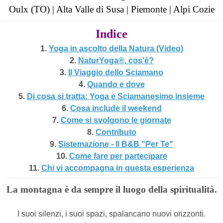
Oulx (TO) | Alta Valle di Susa | Piemonte | Alpi Cozie
Indice
1.
Yoga in ascolto della Natura (Video
)
2.
NaturYoga®, cos'è?
3.
Il Viaggio dello Sciamano
4.
Quando e dove
5.
Di cosa si tratta: Yoga e Sciamanesimo insieme
6.
Cosa include il weekend
7.
Come si svolgono le giornate
8.
Contributo
9.
Sistemazione - Il B&B "Per Te"
10.
Come fare per partecipare
11.
Chi vi accompagna in questa esperienza
La montagna è da sempre il luogo della spiritualità.
I suoi silenzi, i suoi spazi, spalancano nuovi orizzonti.