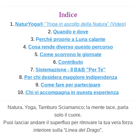
Indice
1.
NaturYoga
®
"
Yoga in ascolto della Natura
" (Video)
2.
Quando e dove
3.
P
erchè proprio a Luna calante
4.
Cosa rende diverso questo percorso
5.
Come scorrono le giornate
6.
Contributo
7.
Sistemazione - Il B&B "Per Te"
8.
Per chi desidera maggiore indipendenza
9.
Come fare per partecipare
10.
Chi vi accompagna in questa esperienza
Natura, Yoga, Tamburo Sciamanico; la mente tace, parla
solo il cuore.
Puoi lasciar andare il superfluo per ritrovare la tua vera forza
interiore sulla “
Linea del Drago
”.