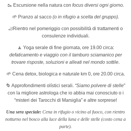
🥾
Escursione nella natura con
focus diversi ogni giorno.
🌱
Pranzo al sacco
(o in rifugio a scelta del gruppo).
🦶
Rientro nel pomeriggio con possibilità di trattamenti o
consulenze individuali.
🧘
Yoga serale di fine giornata, ore 19.00 circa:
defaticamento e viaggio con il tamburo sciamanico per
trovare risposte, soluzioni e alleati nel mondo sottile
.
🌱
Cena detox, biologica e naturale
km 0, ore 20.00 circa.
🌀
Approfondimenti olístici serali.
“Siamo polvere di stelle
”
con la migliore astrologa che io abbia mai conosciuto o i
“misteri dei Tarocchi di Marsiglia” e altre sorprese!
Una sera speciale:
Cena in rifugio o vicino al fuoco, con rientro
notturno nel bosco alla luce della luna e delle stelle (costo cena a
parte).