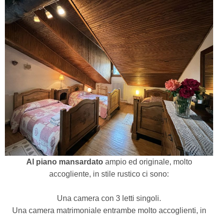
Al piano mansardato
ampio ed originale, molto
accogliente, in stile rustico ci sono:
Una camera con 3 letti singoli.
Una camera matrimoniale entrambe molto accoglienti, in