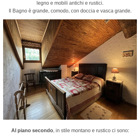
legno e mobili antichi e rustici.
Il Bagno è grande, comodo,
con doccia e vasca grande.
Al piano secondo
, in stile montano e rustico ci sono: