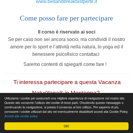
www.bedandbreakfastperte.it
Come posso fare per partecipare
Il corso è riservato ai soci
Se per caso non sei ancora socio, ma condividi il nostro
amore per lo sport e l’attività nella natura, lo yoga ed il
benessere psicofisico contattaci
Saremo contenti di spiegarti come fare !
Ti interessa partecipare a questa Vacanza
NaturYoga® in Montagna?
Utilizziamo i cookie per assicurarti una migliore esperienza di navigazione nel nostro sito.
Contattaci per maggiori informazioni
Questo sito consente l’utilizzo dei cookie di terze parti. Chiudendo questo messaggio o
continuando la navigazione, si presta il consenso al loro utilizzo. Per saperne di più,
o
telefono/
WhatsApp
3356394103
conoscere i cookie utilizzati dal sito ed eventualmente disabilitarli accedi alla Cookie Policy.
Accedi alla cookie policy
Saremo contenti di spiegarti come fare !
* Il numero massimo di partecipanti è limitato a 10 persone
OK!