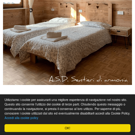
L’
Appartamento Monginevro
Utilizziamo i cookie per assicurarti una migliore esperienza di navigazione nel nostro sito.
Questo sito consente l’utilizzo dei cookie di terze parti. Chiudendo questo messaggio o
A pochi metri da casa composto da:
continuando la navigazione, si presta il consenso al loro utilizzo. Per saperne di più,
conoscere i cookie utilizzati dal sito ed eventualmente disabilitarli accedi alla Cookie Policy.
1 camera matrimoniale
Accedi alla cookie policy
1 camera singola
OK!
bagno con doccia