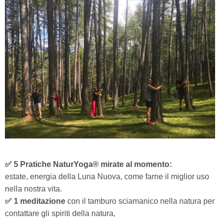
✅ 5 Pratiche NaturYoga® mirate al momento:
estate, energia della Luna Nuova, come farne il miglior uso
nella nostra vita.
✅ 1 meditazione
con il tamburo sciamanico nella natura
per
contattare gli spiriti della natura,