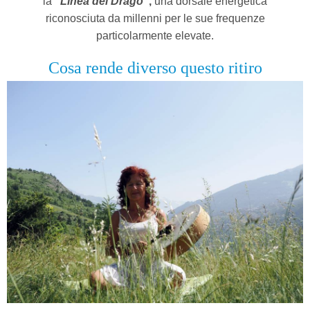
la
"
Linea del Drago
”,
una dorsale energetica
riconosciuta da millenni per le sue
frequenze
particolarmente elevate.
Cosa rende diverso questo ritiro