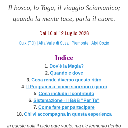
Il
bosco, lo Yoga, il viaggio Sciamanico;
quando la mente tace, parla il cuore.
Dal 10 al
12
Luglio 2026
Oulx (TO) | Alta Valle di Susa | Piemonte | Alpi Cozie
Indice
1.
Dov'è la Magia?
2.
Quando e dove
3.
Cosa rende diverso questo ritiro
4.
Il Programma: come scorrono i giorni
5.
Cosa include il contributo
6.
Sistemazione - Il B&B "Per Te"
7.
Come fare per partecipare
18.
Chi vi accompagna in questa esperienza
In queste notti il cielo pare vuoto, ma c’è fermento dentro