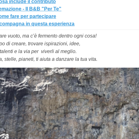
sa include il contributo
emazione - Il B&B "Per Te"
me fare per partecipare
ccompagna in questa esperienza
 pare vuoto, ma c’è fermento dentro ogni cosa!
o di creare, trovare ispirazioni, idee,
 talenti e la via per
viverli al meglio.
, stelle, pianeti, ti aiuta a danzare la tua vita.