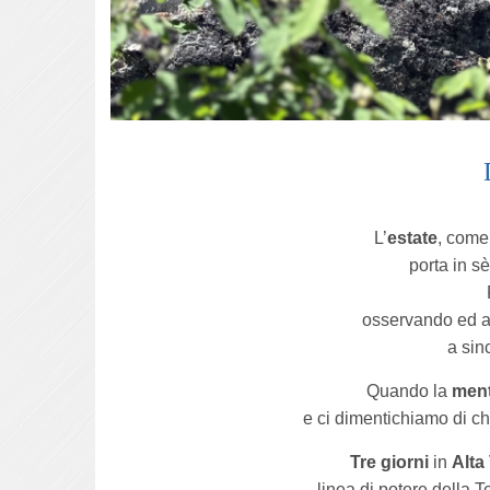
L’
estate
, come
porta in s
osservando ed a
a sin
Quando la
men
e ci dimentichiamo di ch
Tre giorni
in
Alta
linea di potere della T