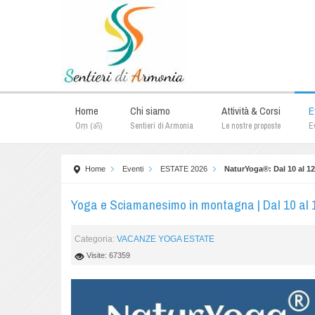
Home
Chi siamo
Attività & Corsi
E
Oṃ (ॐ)
Sentieri di Armonia
Le nostre proposte
Ev
Home
Eventi
ESTATE 2026
NaturYoga®: Dal 10 al 12
Yoga e Sciamanesimo in montagna | Dal 10 al 
Categoria:
VACANZE YOGA ESTATE
Visite: 67359