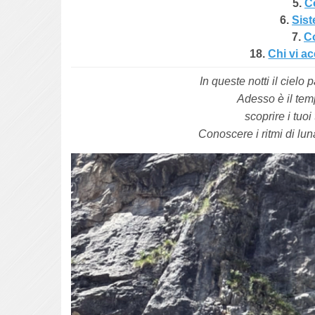
5.
Co
6.
Sist
7.
Co
18.
Chi vi a
In queste notti il cielo
Adesso è il temp
scoprire i tuoi
Conoscere i ritmi di luna