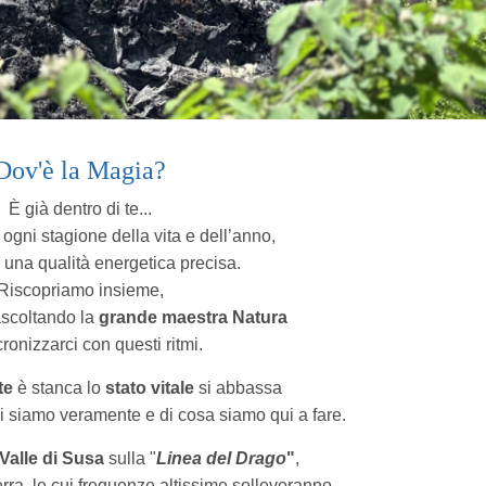
Dov'è la Magia?
È già dentro di te...
 ogni stagione della vita e dell’anno,
è una qualità energetica precisa.
Riscopriamo insieme,
scoltando la
grande maestra Natura
cronizzarci con questi ritmi.
te
è stanca lo
stato vitale
si abbassa
i siamo veramente e di cosa siamo qui a fare.
 Valle di Susa
sulla "
Linea del Drago
"
,
erra, le cui frequenze altissime solleveranno