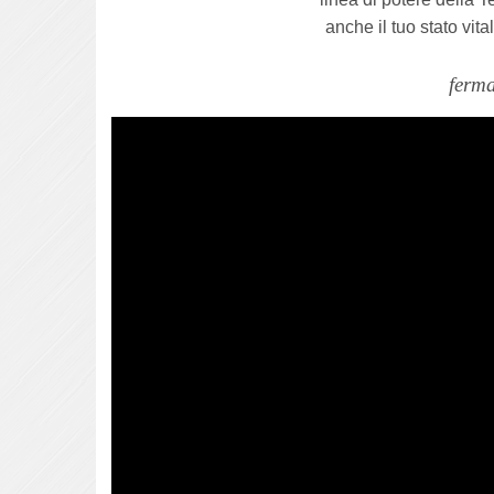
anche il tuo stato vita
ferma