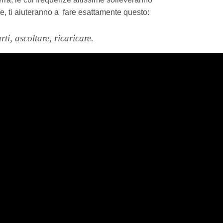
le, ti aiuteranno a
fare esattamente questo:
rti, ascoltare, ricaricare.