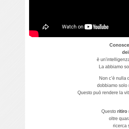
Conoscere
dei
è un'intelligen
La abbiamo sol
Non c’è nulla d
dobbiamo solo r
Questo può rendere la vita
Questo
ritiro
oltre quara
ricerca 