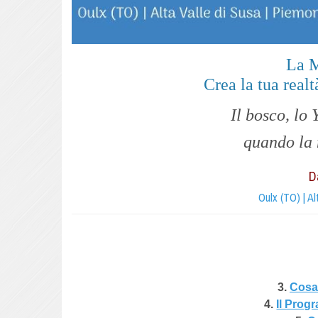
La M
Crea la tua real
Il
bosco, lo 
quando la 
D
Oulx (TO) | Al
3.
Cosa 
4.
Il Prog