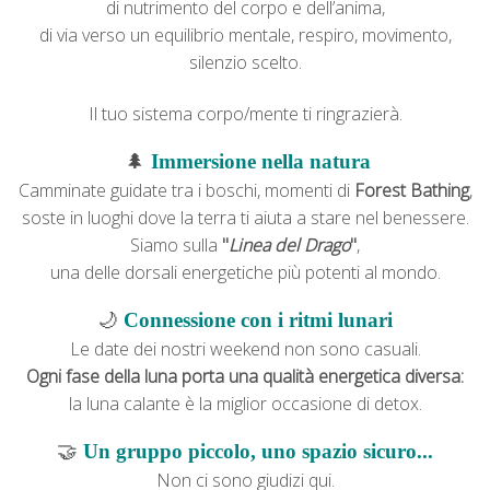
di nutrimento del corpo e dell’anima,
di via verso un equilibrio mentale, respiro, movimento,
silenzio scelto.
Il tuo sistema corpo/mente ti ringrazierà.
🌲
Immersione nella natura
Camminate guidate tra i boschi, momenti di
F
orest Bathing
,
soste in luoghi
dove la terra ti aiuta a stare nel benessere.
Siamo sulla
"
Linea del Drago
"
,
una delle dorsali energetiche più potenti al mondo.
🌙
Connessione con i ritmi lunari
Le date dei nostri weekend non sono casuali.
Ogni fase della luna porta una qualità energetica diversa:
la luna calante è la miglior occasione di detox.
🤝
Un gruppo piccolo, uno spazio sicuro...
Non ci sono giudizi qui.