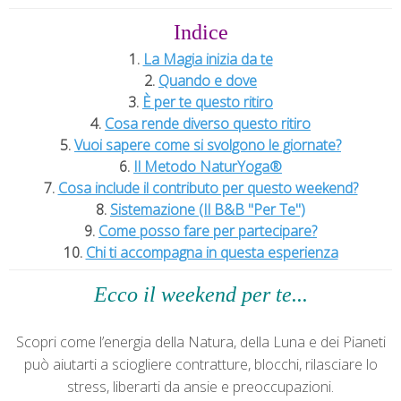
Indice
1.
La Magia inizia da te
2.
Quando e dove
3.
È per te questo ritiro
4.
Cosa rende diverso questo ritiro
5.
Vuoi sapere come si svolgono le giornate?
6.
Il Metodo NaturYoga®
7.
Cosa include il contributo per questo weekend?
8.
Sistemazione (Il B&B "Per Te")
9.
Come posso fare per partecipare?
10.
Chi ti accompagna in questa esperienza
Ecco il weekend per te...
Scopri come l’energia della Natura, della Luna e dei Pianeti
può aiutarti a sciogliere contratture, blocchi, rilasciare lo
stress, liberarti da ansie e preoccupazioni.