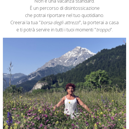
Non è una vacanza standard.
È un percorso di disintossicazione
che potrai riportare nel tuo quotidiano.
Creerai la tua "
borsa degli attrezzi
", la porterai a casa
e ti potrà servire in tutti i tuoi momenti "
troppo
".