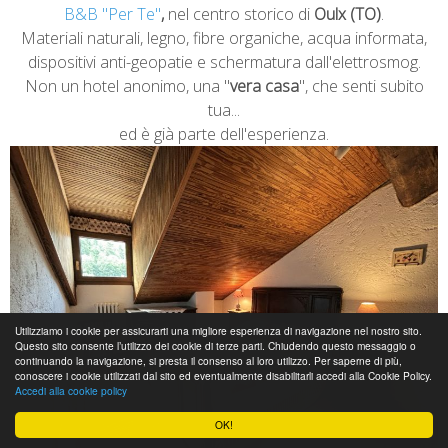
B&B "Per Te"
,
nel centro storico di
Oulx (TO)
.
Materiali naturali, legno, fibre organiche, acqua informata,
dispositivi anti-geopatie e schermatura dall'elettrosmog.
Non un hotel anonimo, una "
vera casa
", che senti subito
tua...
ed è già parte dell'esperienza.
Utilizziamo i cookie per assicurarti una migliore esperienza di navigazione nel nostro sito.
Questo sito consente l’utilizzo dei cookie di terze parti. Chiudendo questo messaggio o
continuando la navigazione, si presta il consenso al loro utilizzo. Per saperne di più,
conoscere i cookie utilizzati dal sito ed eventualmente disabilitarli accedi alla Cookie Policy.
Accedi alla cookie policy
OK!