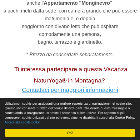
anche l'
Appartamento "Monginevro"
a pochi metri dalla sede, con camera grande che può essere
matrimoniale, o doppia
soggiorno con divano letto che può ospitare
comodamente
una persona,
bagno, terrazzo e giardinetto.
*
Prezzo da concordare separatamente.
Ti interessa partecipare a questa Vacanza
NaturYoga® in Montagna?
Contattaci per maggiori informazioni
Utilizziamo i cookie per assicurarti una migliore esperienza di navigazione nel nostro sito.
o
telefono/
WhatsApp
3356394103
Questo sito consente l’utilizzo dei cookie di terze parti. Chiudendo questo messaggio o
continuando la navigazione, si presta il consenso al loro utilizzo. Per saperne di più,
Saremo contenti di spiegarti come fare !
conoscere i cookie utilizzati dal sito ed eventualmente disabilitarli accedi alla Cookie Policy.
Accedi alla cookie policy
Come iscriversi
OK!