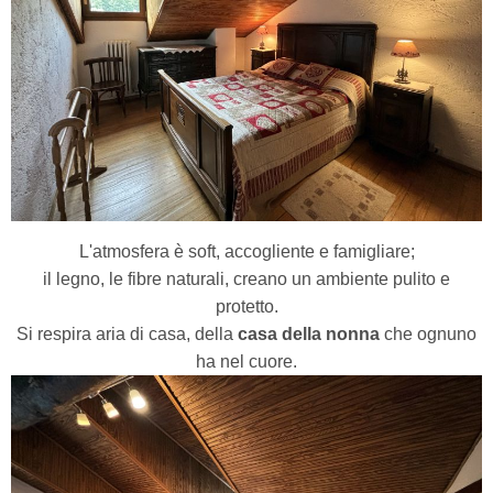
L'atmosfera è soft, accogliente e famigliare;
il legno, le fibre naturali, creano un ambiente pulito e
protetto.
Si respira aria di casa, della
casa della nonna
che ognuno
ha nel cuore.