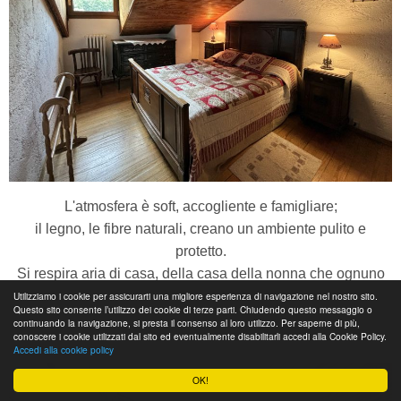
L'atmosfera è soft, accogliente e famigliare;
il legno, le fibre naturali, creano un ambiente pulito e
protetto.
Si respira aria di casa, della casa della nonna che ognuno
ha nel cuore.
Utilizziamo i cookie per assicurarti una migliore esperienza di navigazione nel nostro sito.
Questo sito consente l’utilizzo dei cookie di terze parti. Chiudendo questo messaggio o
continuando la navigazione, si presta il consenso al loro utilizzo. Per saperne di più,
conoscere i cookie utilizzati dal sito ed eventualmente disabilitarli accedi alla Cookie Policy.
La casa si sviluppa su 2 piani.
Accedi alla cookie policy
OK!