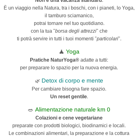
Non è una vacanza standard
.
È un viaggio nella Natura, tra i boschi, con i pianeti,
lo Yoga,
il tamburo sciamanico,
potrai tornare nel tuo quotidiano.
con la tua "
borsa degli attrezzi
" che
ti potrà servire in tutti i tuoi momenti "
particolari
".
🧘
Yoga
Pratiche NaturYoga®
adatte a tutti:
per preparare lo spazio per la nuova energia.
Detox di corpo e mente
🌿
Per cambiare bisogna fare spazio.
Un reset gentile
.
🥗
Alimentazione naturale km 0
Colazioni e cene vegetariane
preparate con prodotti biologici, biodinamici e locali.
Le combinazioni alimentari, la preparazione e la cottura