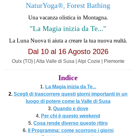
NaturYoga®, Forest Bathing
Una vacanza olistica in Montagna.
"La Magia inizia da Te..."
La Luna Nuova ti aiuta a creare la tua nuova realtà.
Dal 10 al 16 Agosto 2026
Oulx (TO) | Alta Valle di Susa | Alpi Cozie | Piemonte
Indice
1.
La Magia inizia da Te...
2.
Scegli di trascorrere questi giorni importanti in un
luogo di potere come la Valle di Susa
3.
Quando e dove
4.
Per chi è questo weekend
5.
Cosa rende diverso questo ritiro
6.
Il Programma: come scorrono i giorni