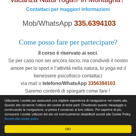
Contattaci per maggiori informazioni
Mob/WhatsApp
335.6394103
Come posso fare per partecipare?
Il corso è riservato ai soci
.
Se per caso non sei ancora socio, ma condividi il nostro
amore per lo sport e l’attività nella natura, lo yoga ed il
benessere psicofisico contattaci
via mail o
telefono/WhatsApp
3356394103
Saremo contenti di spiegarti come fare !
Utilizziamo i cookie per assicurarti una migliore esperienza di navigazione nel nostro sito.
* Il numero massimo di partecipanti è limitato a 10 persone
Questo sito consente l’utilizzo dei cookie di terze parti. Chiudendo questo messaggio o
continuando la navigazione, si presta il consenso al loro utilizzo. Per saperne di più,
PROSSIMI APPUNTAMENTI
conoscere i cookie utilizzati dal sito ed eventualmente disabilitarli accedi alla Cookie Policy.
Accedi alla cookie policy
NATURYOGA®
OK!
Consulta il Calendario Eventi