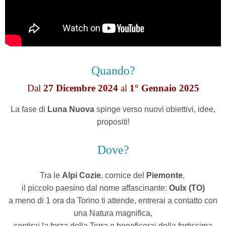
Quando?
Dal
27 Dicembre 2024
al
1° Gennaio 2025
La fase di
Luna Nuova
spinge verso nuovi obiettivi, idee,
propositi!
Dove?
Tra le
Alpi Cozie
, cornice del
Piemonte
,
il piccolo paesino dal nome affascinante:
Oulx (TO)
a meno di 1 ora da Torino ti attende,
entrerai a contatto con
una Natura magnifica,
sentirai la forza della Terra
e beneficerai della fortissima