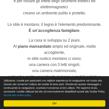
e per isolare gli effetti degli strumenti elettrici ed
elettromagnetici
creano un ambiente pulito e protetto.
Lo stile è montano, il legno è l'elemento predominante.
È un’accoglienza famigliare
.
La casa si sviluppa su 2 piani.
Al
piano mansardato
ampio ed originale, molto
accogliente,
in stile rustico montano ci sono:
una camera con 3 letti singoli,
una camera matrimoniale,
entrambe molto accoglienti, in legno e mobili antichi e
Utilizziamo i cookie per assicurarti una migliore esperienza di navigazione nel nostro sito.
rustici.
Questo sito consente l’utilizzo dei cookie di terze parti. Chiudendo questo messaggio o
continuando la navigazione, si presta il consenso al loro utilizzo. Per saperne di più,
Il Bagno è grande, comodo,
con doccia e vasca grande.
conoscere i cookie utilizzati dal sito ed eventualmente disabilitarli accedi alla Cookie Policy.
Accedi alla cookie policy
Al
piano secondo
, in stile montano e rustico ci sono:
OK!
una camera doppia ampia, con balcone, grandi travi e molto