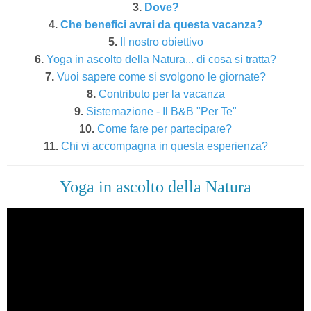
3.
Dove?
4.
Che benefici avrai da questa vacanza?
5.
Il nostro obiettivo
6.
Yoga in ascolto della Natura... di cosa si tratta?
7.
Vuoi sapere come si svolgono le giornate?
8.
Contributo per la vacanza
9.
Sistemazione - Il B&B "Per Te"
10.
Come fare per partecipare?
11.
Chi vi accompagna in questa esperienza?
Yoga in ascolto della Natura