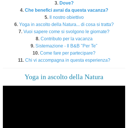
3.
Dove?
4.
Che benefici avrai da questa vacanza?
5.
Il nostro obiettivo
6.
Yoga in ascolto della Natura... di cosa si tratta?
7.
Vuoi sapere come si svolgono le giornate?
8.
Contributo per la vacanza
9.
Sistemazione - Il B&B "Per Te"
10.
Come fare per partecipare?
11.
Chi vi accompagna in questa esperienza?
Yoga in ascolto della Natura