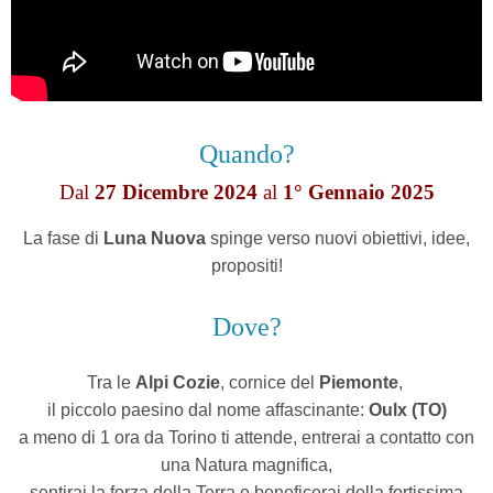
Quando?
Dal
27 Dicembre 2024
al
1° Gennaio 2025
La fase di
Luna Nuova
spinge verso nuovi obiettivi, idee,
propositi!
Dove?
Tra le
Alpi Cozie
, cornice del
Piemonte
,
il piccolo paesino dal nome affascinante:
Oulx (TO)
a meno di 1 ora da Torino ti attende,
entrerai a contatto con
una Natura magnifica,
sentirai la forza della Terra
e beneficerai della fortissima