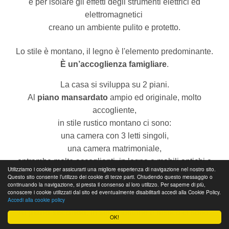
e per isolare gli effetti degli strumenti elettrici ed
elettromagnetici
creano un ambiente pulito e protetto.
Lo stile è montano, il legno è l'elemento predominante.
È un’accoglienza famigliare
.
La casa si sviluppa su 2 piani.
Al
piano mansardato
ampio ed originale, molto
accogliente,
in stile rustico montano ci sono:
una camera con 3 letti singoli,
una camera matrimoniale,
entrambe molto accoglienti, in legno e mobili antichi e
Utilizziamo i cookie per assicurarti una migliore esperienza di navigazione nel nostro sito.
rustici.
Questo sito consente l’utilizzo dei cookie di terze parti. Chiudendo questo messaggio o
continuando la navigazione, si presta il consenso al loro utilizzo. Per saperne di più,
Il Bagno è grande, comodo,
con doccia e vasca grande.
conoscere i cookie utilizzati dal sito ed eventualmente disabilitarli accedi alla Cookie Policy.
Accedi alla cookie policy
Al
piano secondo
, in stile montano e rustico ci sono:
OK!
una camera doppia ampia, con balcone, grandi travi e molto