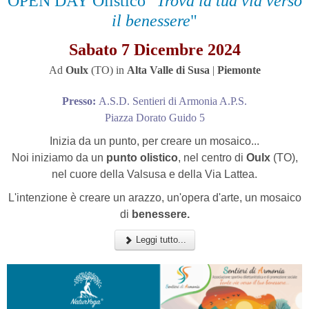
OPEN DAY Olistico"
Trova la tua via verso
il benessere
"
Sabato 7 Dicembre 2024
Ad
Oulx
(TO) in
Alta Valle di Susa
|
Piemonte
Presso:
A.S.D. Sentieri di Armonia A.P.S.
Piazza Dorato Guido 5
Inizia da un punto, per creare un mosaico...
Noi iniziamo da un
punto olistico
,
nel centro di
Oulx
(TO),
nel cuore della Valsusa e della Via Lattea.
L'intenzione è creare un arazzo, un'opera d'arte, un mosaico
di
benessere.
Leggi tutto...