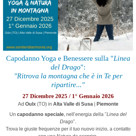
Capodanno Yoga e Benessere sulla "
Linea
del Drago
":
"Ritrova la montagna che è in Te per
ripartire..."
27 Dicembre 2025 / 1° Gennaio 2026
Ad
Oulx
(TO) in
Alta Valle di Susa
|
Piemonte
Un
capodanno speciale
, nell’energia della "
Linea del
Drago
".
T
rova le giuste frequenze
per il tuo nuovo inizio,
a contatto