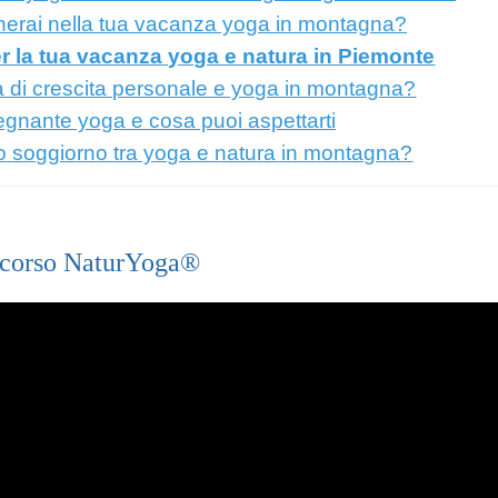
cherai nella tua vacanza yoga in montagna?
er la tua vacanza yoga e natura in Piemonte
 di crescita personale e yoga in montagna?
segnante yoga e cosa puoi aspettarti
o soggiorno tra yoga e natura in montagna?
rcorso NaturYoga®