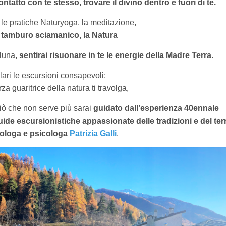
contatto con te stesso,
trovare il divino dentro e fuori di te.
:
le pratiche Naturyoga, la meditazione,
l tamburo sciamanico, la Natura
 luna,
sentirai risuonare in te le energie della Madre Terra
.
lari le escursioni consapevoli:
rza guaritrice della natura ti travolga,
 ciò che non serve più
sarai
guidato dall’esperienza 40ennale
guide escursionistiche appassionate delle tradizioni e del terr
ssologa e psicologa
Patrizia Galli
.