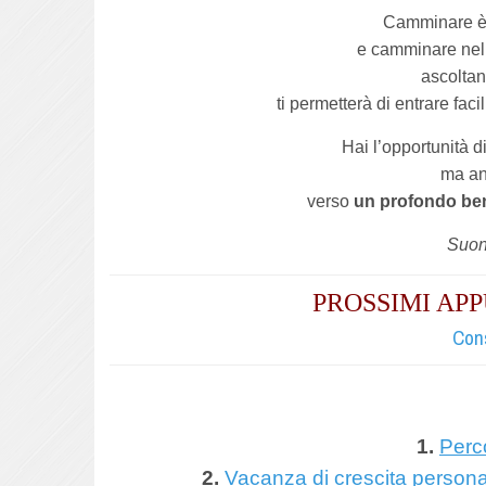
Camminare è 
e camminare nell
ascoltan
ti permetterà di entrare fac
Hai l’opportunità di
ma an
verso
un profondo be
Suona
PROSSIMI A
Cons
1.
Perc
2.
Vacanza di crescita persona