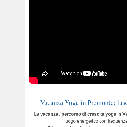
Vacanza Yoga in Piemonte:
las
La
vacanza / percorso di crescita yoga
in V
luogo energetico con frequenze