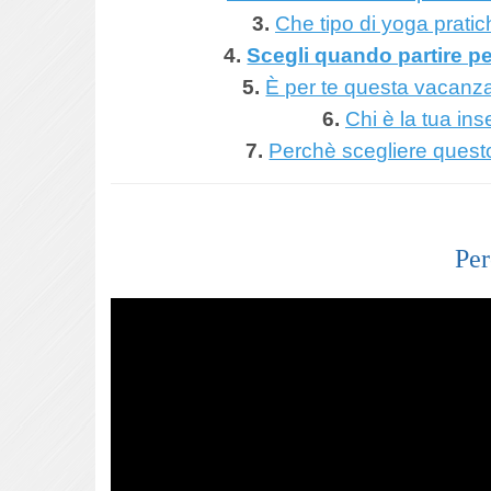
3.
Che tipo di yoga prati
4.
Scegli quando partire p
5.
È per te questa vacanza
6.
Chi è la tua in
7.
Perchè scegliere quest
Pe