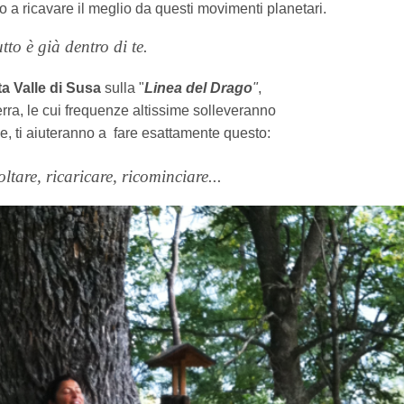
no a ricavare il meglio da questi movimenti planetari.
tto è
già dentro di te.
ta Valle di Susa
sulla "
Linea del Drago
"
,
erra, le cui frequenze altissime solleveranno
le, ti aiuteranno a
fare esattamente questo:
oltare, ricaricare, ricominciare...