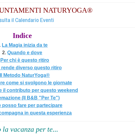
PPUNTAMENTI NATURYOGA®
ulta il Calendario Eventi
Indice
.
La Magia inizia da te
2.
Quando e dove
Per chi è questo ritiro
rende diverso questo ritiro
Il Metodo NaturYoga®
re come si svolgono le giornate
e il contributo per questo weekend
emazione (Il B&B "Per Te")
posso fare per partecipare
ccompagna in questa esperienza
 la vacanza per te...