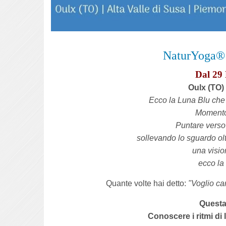
NaturYoga
Dal 29
Oulx
(TO)
Ecco la Luna Blu che 
Momento 
Puntare verso 
sollevando lo sguardo ol
una visio
ecco la
Quante volte hai detto:
"V
oglio ca
Questa 
Conoscere i ritmi di l