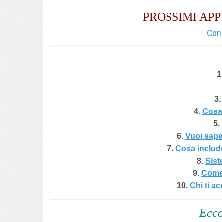
PROSSIMI A
Cons
1
3.
4.
Cosa 
5.
6.
Vuoi sape
7.
Cosa includ
8.
Sist
9.
Come 
10.
Chi ti a
Ecco