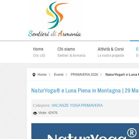
Home
Chi siamo
Attività & Corsi
E
Oṃ (ॐ)
Sentieri di Armonia
Le nostre proposte
Ev
Home
Eventi
PRIMAVERA 2026
NaturYoga® e Luna P
NaturYoga® e Luna Piena in Montagna | 29 Ma
Categoria:
VACANZE YOGA PRIMAVERA
Visite: 42476