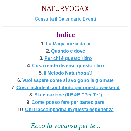
NATURYOGA®
Consulta il Calendario Eventi
Indice
1.
La Magia inizia da te
2.
Quando e dove
3.
Per chi è questo ritiro
4.
Cosa rende diverso questo ritiro
5.
Il Metodo NaturYoga®
6.
Vuoi sapere come si svolgono le giornate
7.
Cosa include il contributo per questo weekend
8.
Sistemazione (Il B&B "Per Te")
9.
Come posso fare per partecipare
10.
Chi ti accompagna in questa esperienza
Ecco la vacanza per te...