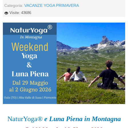
Categoria:
VACANZE YOGA PRIMAVERA
Visite: 43686
NaturYoga®
e Luna Piena in Montagna