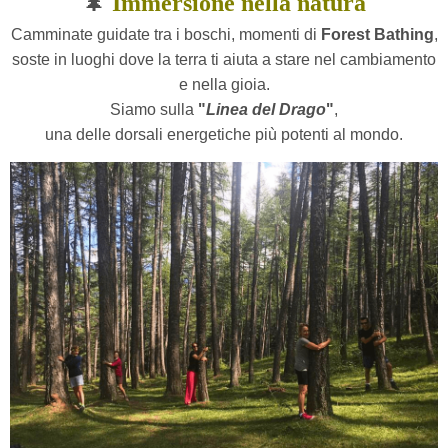
🌲
Immersione nella natura
Camminate guidate tra i boschi, momenti di
Forest Bathing
,
soste in luoghi dove la terra ti aiuta a stare nel cambiamento
e nella gioia.
Siamo sulla
"
Linea del Drago
"
,
una delle dorsali energetiche più potenti al mondo.