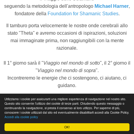
seguendo la metodologia dell'antropologo
Michael Harner
,
fondatore della
Foundation for Shamanic Studies
.
Il tamburo porta velocemente le nostre onde cerebrali allo
stato "Theta" e avremo occasioni di ispirazioni, soluzioni
mai immaginate prima, non raggiungibili con la mente
razionale.
Il 1° giorno sarà il "
Viaggio nel mondo di sotto
", il 2° giorno il
"
Viaggio nel mondo di sopra
".
Incontreremo le energie che ci sostengono, ci aiutano, ci
guidano.
Martedì 2 Giugno
Utilizziamo i cookie per assicurarti una migliore esperienza di navigazione nel nostro sito.
Questo sito consente l’utilizzo dei cookie di terze parti. Chiudendo questo messaggio o
continuando la navigazione, si presta il consenso al loro utilizzo. Per saperne di più,
conoscere i cookie utilizzati dal sito ed eventualmente disabilitarli accedi alla Cookie Policy.
Martedì 2 Giugno, nel pomeriggio costruzione dell' "
Oggetto
Accedi alla cookie policy
di Potere
" per portare con noi questa splendida energia
OK!
rinnovatrice che ci accompagnerà tutta l'estate.
.