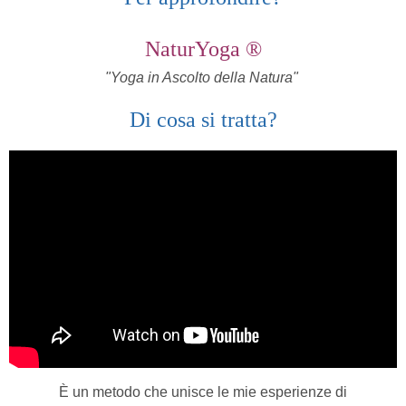
NaturYoga ®
"Yoga in Ascolto della Natura"
Di cosa si tratta?
È un metodo che unisce le mie esperienze di