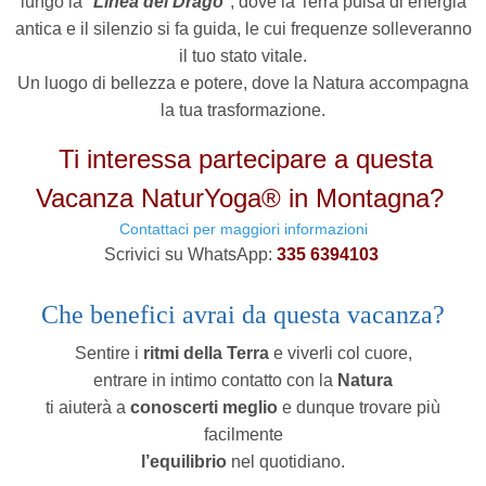
lungo la "
Linea del Drago
", dove la Terra pulsa di energia
antica e il silenzio si fa guida, le cui frequenze solleveranno
il tuo stato vitale.
Un luogo di bellezza e potere, dove la Natura accompagna
la tua trasformazione.
Ti interessa partecipare a questa
Vacanza NaturYoga® in Montagna?
Contattaci per maggiori informazioni
Scrivici su WhatsApp:
335 6394103
Che benefici avrai da questa vacanza?
Sentire i
ritmi della Terra
e viverli col cuore,
entrare in intimo contatto con la
Natura
ti aiuterà a
conoscerti meglio
e
dunque trovare più
facilmente
l’equilibrio
nel quotidiano.