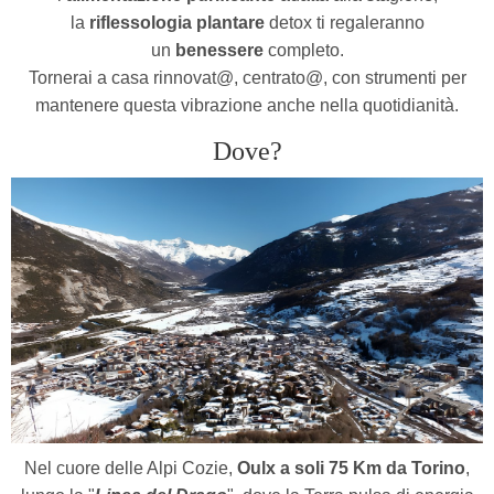
la
riflessologia plantare
detox ti regaleranno
un
benessere
completo.
Tornerai a casa rinnovat@, centrato@, con strumenti per
mantenere questa vibrazione anche nella quotidianità.
Dove?
Nel cuore delle Alpi Cozie,
Oulx a soli 75 Km da Torino
,