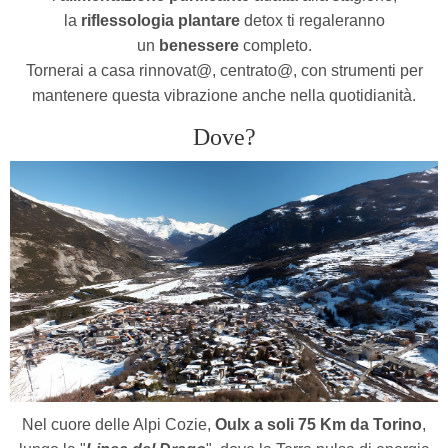
la
riflessologia plantare
detox ti regaleranno
un
benessere
completo.
Tornerai a casa rinnovat@, centrato@, con strumenti per
mantenere questa vibrazione anche nella quotidianità.
Dove?
Nel cuore delle Alpi Cozie,
Oulx a soli 75 Km da Torino
,