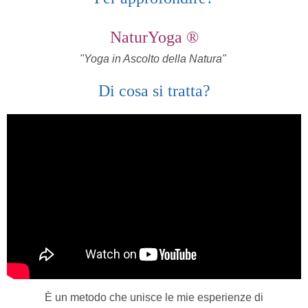
NaturYoga ®
"Yoga in Ascolto della Natura"
Di cosa si tratta?
È un metodo che unisce le mie esperienze di