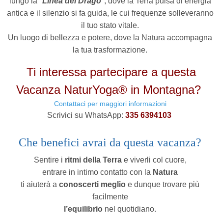
lungo la "
Linea del Drago
", dove la Terra pulsa di energia
antica e il silenzio si fa guida, le cui frequenze solleveranno
il tuo stato vitale.
Un luogo di bellezza e potere, dove la Natura accompagna
la tua trasformazione.
Ti interessa partecipare a questa
Vacanza NaturYoga® in Montagna?
Contattaci per maggiori informazioni
Scrivici su WhatsApp:
335 6394103
Che benefici avrai da questa vacanza?
Sentire i
ritmi della Terra
e viverli col cuore,
entrare in intimo contatto con la
Natura
ti aiuterà a
conoscerti meglio
e
dunque trovare più
facilmente
l’equilibrio
nel quotidiano.