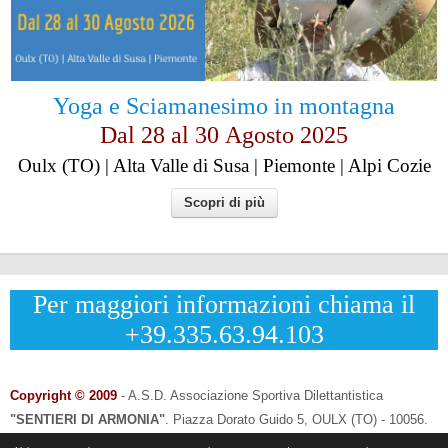
Yoga e Sciamanesimo in montagna
Dal 28 al
30
Agosto 2025
Oulx (TO) | Alta Valle di Susa | Piemonte | Alpi Cozie
Scopri di più
Per maggiori informazioni chiama il
+39.335.63.94.103
Copyright © 2009
- A.S.D. Associazione Sportiva Dilettantistica
"SENTIERI DI ARMONIA"
.
Piazza Dorato Guido 5, OULX (TO) - 10056.
CF: 96033120013 - P.IVA: 12502690014