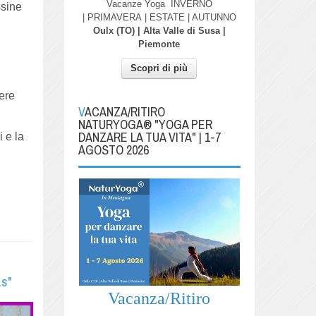
Vacanze Yoga
INVERNO
ssine
| PRIMAVERA
| ESTATE | AUTUNNO
Oulx (TO) | Alta Valle di Susa |
Piemonte
Scopri di più
ere
VACANZA/RITIRO
NATURYOGA® "YOGA PER
DANZARE LA TUA VITA" | 1-7
i e la
AGOSTO 2026
as"
Vacanza/Ritiro