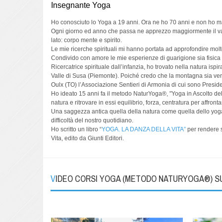
Insegnante Yoga
Ho conosciuto lo Yoga a 19 anni. Ora ne ho 70 anni e non ho m
Ogni giorno ed anno che passa ne apprezzo maggiormente il val
lato: corpo mente e spirito.
Le mie ricerche spirituali mi hanno portata ad approfondire mol
Condivido con amore le mie esperienze di guarigione sia fisica ch
Ricercatrice spirituale dall’infanzia, ho trovato nella natura isp
Valle di Susa (Piemonte). Poiché credo che la montagna sia vera
Oulx (TO) l’Associazione Sentieri di Armonia di cui sono Presiden
Ho ideato 15 anni fa il metodo NaturYoga®, "Yoga in Ascolto della 
natura e ritrovare in essi equilibrio, forza, centratura per affront
Una saggezza antica quella della natura come quella dello yoga c
difficoltà del nostro quotidiano.
Ho scritto un libro “
YOGA. LA DANZA DELLA VITA”
per rendere se
Vita, edito da Giunti Editori.
VIDEO CORSI YOGA (METODO NATURYOGA®) 