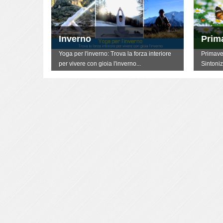
Inverno
Prim
terti
Yoga per l'inverno: Trova la forza interiore
Primave
per vivere con gioia l'inverno...
Sintoniz