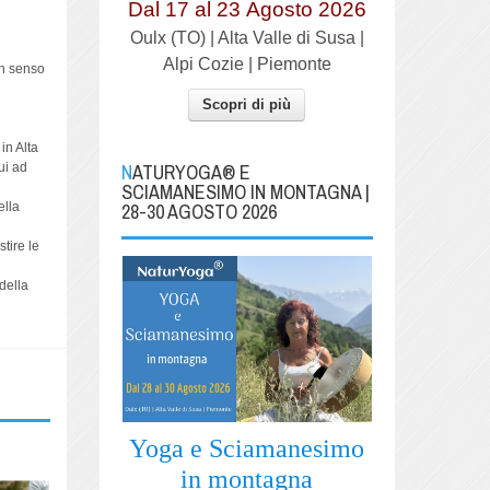
Dal 17 al
23
Agosto 2026
Oulx (TO) | Alta Valle di Susa |
Alpi Cozie | Piemonte
in senso
Scopri di più
in Alta
NATURYOGA® E
ui ad
SCIAMANESIMO IN MONTAGNA |
28-30 AGOSTO 2026
ella
tire le
 della
Yoga e Sciamanesimo
in montagna