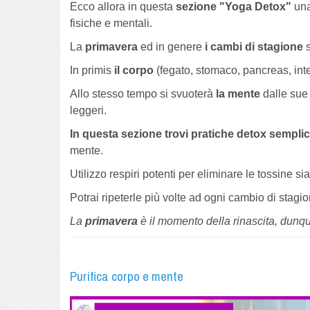
Ecco allora in questa
sezione "Yoga Detox"
una
fisiche e mentali.
La
primavera
ed in genere
i cambi di stagione
s
In primis
il corpo
(fegato, stomaco, pancreas, inte
Allo stesso tempo si svuoterà
la mente
dalle sue
leggeri.
In questa sezione trovi pratiche detox semplici,
mente.
Utilizzo respiri potenti per eliminare le tossine si
Potrai ripeterle più volte ad ogni cambio di stagi
La
primavera
è il momento della rinascita, dunqu
Purifica corpo e mente