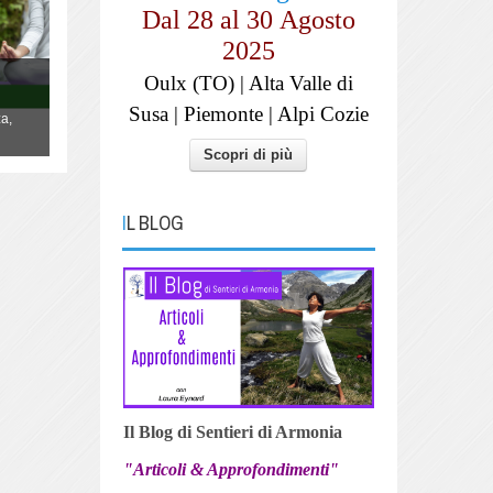
Dal 28 al
30
Agosto
2025
YOGA "La danza della Vita"
Oulx (TO) | Alta Valle di
Lo Yoga non è qualcosa da fare, è un
Susa | Piemonte | Alpi Cozie
a,
modo di essere, di vivere la propria vita,
danzandola.
Scopri di più
IL BLOG
Il Blog di Sentieri di Armonia
"Articoli & Approfondimenti"