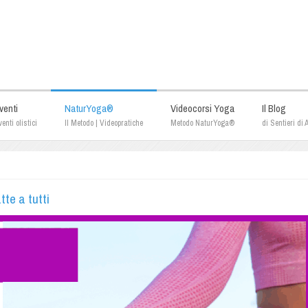
venti
NaturYoga®
Videocorsi Yoga
Il Blog
enti olistici
Il Metodo | Videopratiche
Metodo NaturYoga®
di Sentieri di
te a tutti