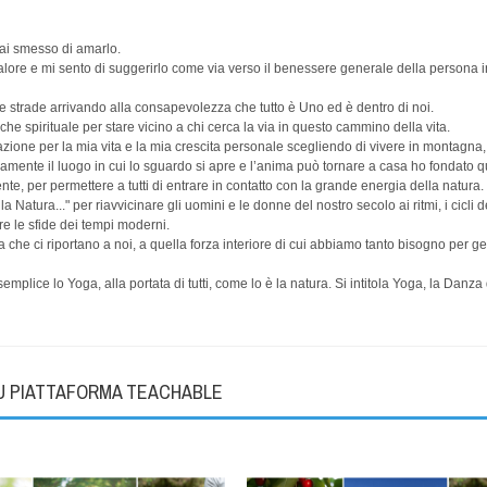
ai smesso di amarlo.
ore e mi sento di suggerirlo come via verso il benessere generale della persona 
te strade arrivando alla consapevolezza che tutto è Uno ed è dentro di noi.
e spirituale per stare vicino a chi cerca la via in questo cammino della vita.
irazione per la mia vita e la mia crescita personale scegliendo di vivere in montagna, 
mente il luogo in cui lo sguardo si apre e l’anima può tornare a casa ho fondato q
te, per permettere a tutti di entrare in contatto con la grande energia della natura.
Natura..." per riavvicinare gli uomini e le donne del nostro secolo ai ritmi, i cicli d
are le sfide dei tempi moderni.
he ci riportano a noi, a quella forza interiore di cui abbiamo tanto bisogno per ges
mplice lo Yoga, alla portata di tutti, come lo è la natura. Si intitola Yoga, la Danza
SU PIATTAFORMA TEACHABLE