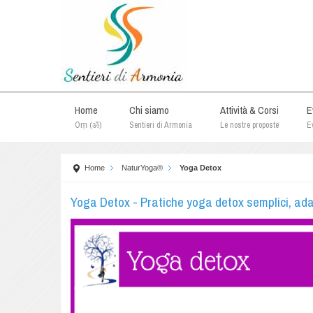
Home
Chi siamo
Attività & Corsi
E
Oṃ (ॐ)
Sentieri di Armonia
Le nostre proposte
Ev
Home
NaturYoga®
Yoga Detox
Yoga Detox - Pratiche yoga detox semplici, adat