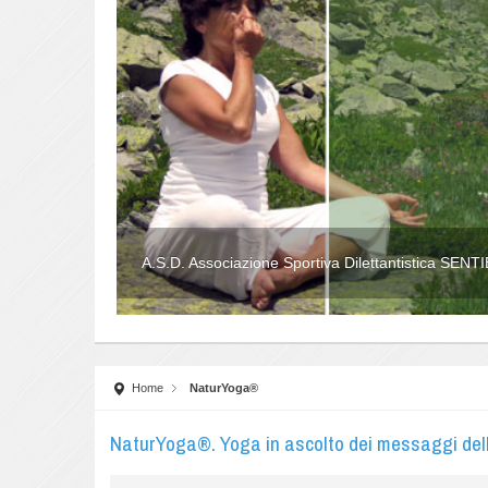
A.S.D. Associazione Sportiva Dilettantistica SEN
Home
NaturYoga®
NaturYoga®. Yoga in ascolto dei messaggi dell