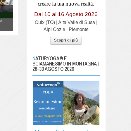
creare la tua nuova realtà.
YOGA "La danza della Vita"
Dal 10 al 16 Agosto 2026
Lo Yoga non è qualcosa da fare, è un
a,
modo di essere, di vivere la propria vita,
Oulx (TO) | Alta Valle di Susa |
danzandola.
Alpi Cozie | Piemonte
Scopri di più
NATURYOGA® E
SCIAMANESIMO IN MONTAGNA |
28-30 AGOSTO 2026