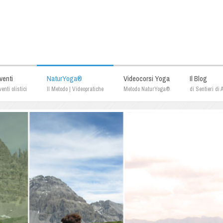
venti
NaturYoga®
Videocorsi Yoga
Il Blog
enti olistici
Il Metodo | Videopratiche
Metodo NaturYoga®
di Sentieri di