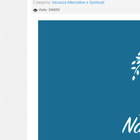
Categoria:
Vacanze Alternative e Spirituali
Visite: 346650