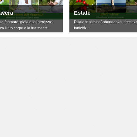
avera
Estate
ra è amore, gioia e leggerezza:
Estate in forma: Abbondanza, ricchezz
za il tuo corpo e la tua mente...
tonicità...