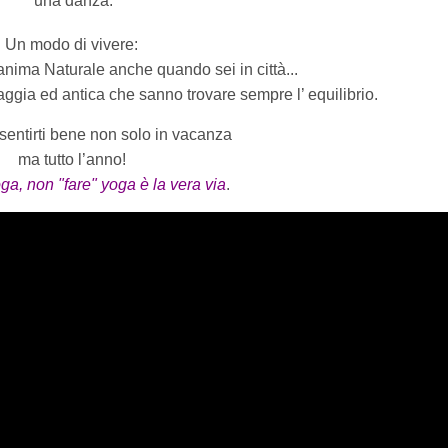
una danza.
Un modo di vivere:
 anima Naturale anche quando sei in città...
aggia ed antica che sanno trovare sempre l’ equilibrio.
 sentirti bene non solo in vacanza
ma tutto l’anno!
ga, non "fare" yoga è la vera via
.