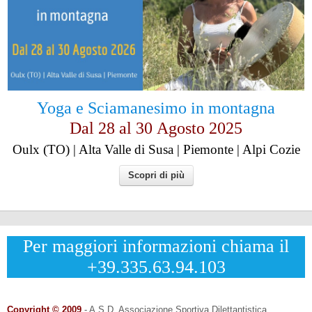
Yoga e Sciamanesimo in montagna
Dal 28 al
30
Agosto 2025
Oulx (TO) | Alta Valle di Susa | Piemonte | Alpi Cozie
Scopri di più
Per maggiori informazioni chiama il
+39.335.63.94.103
Copyright © 2009
- A.S.D. Associazione Sportiva Dilettantistica