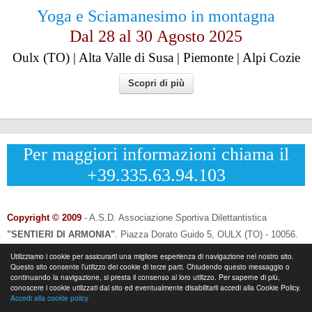
Yoga e Sciamanesimo in montagna
Dal 28 al
30
Agosto 2025
Oulx (TO) | Alta Valle di Susa | Piemonte | Alpi Cozie
Scopri di più
Per maggiori informazioni chiama il
+39.335.63.94.103
Copyright © 2009
- A.S.D. Associazione Sportiva Dilettantistica
"SENTIERI DI ARMONIA"
.
Piazza Dorato Guido 5, OULX (TO) - 10056.
CF: 96033120013 - P.IVA: 12502690014
Utilizziamo i cookie per assicurarti una migliore esperienza di navigazione nel nostro sito.
Questo sito consente l’utilizzo dei cookie di terze parti. Chiudendo questo messaggio o
Info & Contatti:
Laura Eynard: +
39.335.6394103
continuando la navigazione, si presta il consenso al loro utilizzo. Per saperne di più,
-
Email:
info@sentieridiarmonia.com
conoscere i cookie utilizzati dal sito ed eventualmente disabilitarli accedi alla Cookie Policy.
Accedi alla cookie policy