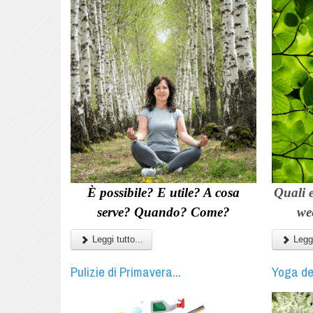
È possibile? E utile? A cosa
Quali 
serve? Quando? Come?
we
Leggi tutto...
Leggi
Pulizie di Primavera...
Yoga de