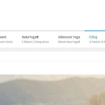
venti
NaturYoga®
Videocorsi Yoga
Il Blog
enti olistici
Il Metodo | Videopratiche
Metodo NaturYoga®
di Sentieri di