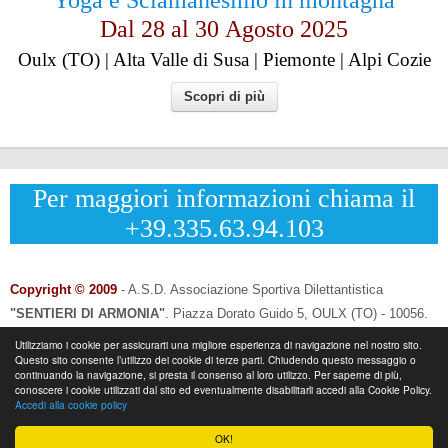
Dal 28 al
30
Agosto 2025
Oulx (TO) | Alta Valle di Susa | Piemonte | Alpi Cozie
Scopri di più
Per maggiori informazioni chiama il
+39.335.63.94.103
Copyright © 2009
- A.S.D. Associazione Sportiva Dilettantistica
"SENTIERI DI ARMONIA"
.
Piazza Dorato Guido 5, OULX (TO) - 10056.
CF: 96033120013 - P.IVA: 12502690014
Utilizziamo i cookie per assicurarti una migliore esperienza di navigazione nel nostro sito.
Questo sito consente l’utilizzo dei cookie di terze parti. Chiudendo questo messaggio o
Info & Contatti:
Laura Eynard: +
39.335.6394103
continuando la navigazione, si presta il consenso al loro utilizzo. Per saperne di più,
-
Email:
info@sentieridiarmonia.com
conoscere i cookie utilizzati dal sito ed eventualmente disabilitarli accedi alla Cookie Policy.
Accedi alla cookie policy
OK!