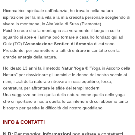
Ricercatrice spirituale dall’infanzia, ho trovato nella natura
ispirazione per la mia vita e la mia crescita personale scegliendo di
vivere in montagna, in Alta Valle di Susa (Piemonte).
Poiché credo che la montagna sia veramente il luogo in cui lo
sguardo si apre e l’anima può tornare a casa ho fondato qui ad
Oulx (TO) l’
Associazione Sentieri di Armonia
di cui sono
Presidente, per permettere a tutti di entrare in contatto con la
grande energia della natura.
Ho ideato 13 anni fa il metodo
Natur Yoga ®
"Yoga in Ascolto della
Natura" per riavvicinare gli uomini e le donne del nostro secolo ai
ritmi, i cicli della natura e ritrovare in essi equilibrio, forza,
centratura per affrontare le sfide dei tempi moderni.
Una saggezza antica quella della natura come quella dello yoga
che ci riportano a noi, a quella forza interiore di cui abbiamo tanto
bisogno per gestire le difficoltà del nostro quotidiano.
INFO & CONTATTI
N.B:
Per maggiori
informazioni
non esitare a contattarci