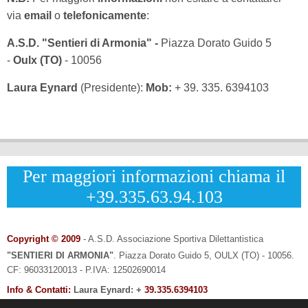
via
email
o
telefonicamente
:
A.S.D. "Sentieri di Armonia" -
Piazza Dorato Guido 5
-
Oulx (TO)
- 10056
Laura Eynard
(Presidente):
Mob:
+ 39. 335. 6394103
Per maggiori informazioni chiama il
+39.335.63.94.103
Copyright © 2009
- A.S.D. Associazione Sportiva Dilettantistica
"SENTIERI DI ARMONIA"
.
Piazza Dorato Guido 5, OULX (TO) - 10056.
CF: 96033120013 - P.IVA: 12502690014
Info & Contatti:
Laura Eynard: +
39.335.6394103
-
Email:
info@sentieridiarmonia.com