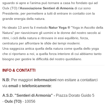
sguardo si apre e l’anima può tornare a casa ho fondato qui ad
Oulx (TO) l’
Associazione Sentieri di Armonia
di cui sono
Presidente, per permettere a tutti di entrare in contatto con la
grande energia della natura.
Ho ideato 13 anni fa il metodo
Natur Yoga ®
"Yoga in Ascolto della
Natura" per riavvicinare gli uomini e le donne del nostro secolo ai
ritmi, i cicli della natura e ritrovare in essi equilibrio, forza,
centratura per affrontare le sfide dei tempi moderni.
Una saggezza antica quella della natura come quella dello yoga
che ci riportano a noi, a quella forza interiore di cui abbiamo tanto
bisogno per gestire le difficoltà del nostro quotidiano.
INFO & CONTATTI
N.B:
Per maggiori
informazioni
non esitare a contattarci
via
email
o
telefonicamente
:
A.S.D. "Sentieri di Armonia" -
Piazza Dorato Guido 5
-
Oulx (TO)
- 10056