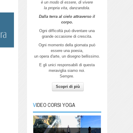
è un modo di essere, di vivere
la propria vita, danzandola.
Dalla terra al cielo attraverso il
corpo.
Ogni difficoltà può diventare una
grande
occasione di crescita.
Ogni momento della giornata può
essere
una poesia,
un opera d'arte,
un disegno bellissimo.
E gli unici responsabili di questa
meraviglia siamo noi.
Sempre.
Scopri di più
Autunno
Pratica Yoga con me per connetterti
all'energia dell'Autunno.
VIDEO CORSI YOGA