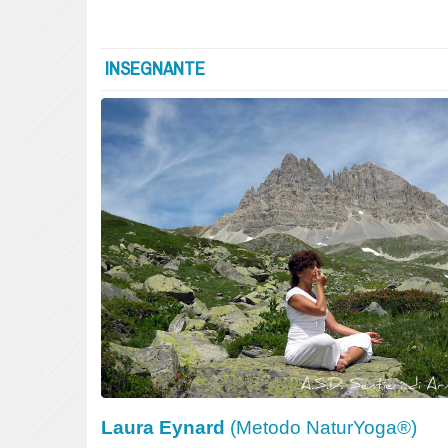
INSEGNANTE
Laura Eynard
(Metodo NaturYoga®)