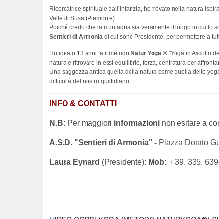
Ricercatrice spirituale dall’infanzia, ho trovato nella natura isp
Valle di Susa (Piemonte).
Poiché credo che la montagna sia veramente il luogo in cui lo s
Sentieri di Armonia
di cui sono Presidente, per permettere a tutt
Ho ideato 13 anni fa il metodo
Natur Yoga ®
"Yoga in Ascolto del
natura e ritrovare in essi equilibrio, forza, centratura per affront
Una saggezza antica quella della natura come quella dello yoga c
difficoltà del nostro quotidiano.
INFO & CONTATTI
N.B:
Per maggiori
informazioni
non esitare a con
A.S.D. "Sentieri di Armonia" -
Piazza Dorato Gu
Laura Eynard
(Presidente):
Mob:
+ 39. 335. 63