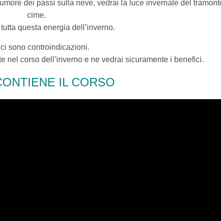
 rumore dei passi sulla neve, vedrai la luce invernale del tramont
cime.
 tutta questa energia dell’inverno.
ci sono controindicazioni.
te nel corso dell’inverno e ne vedrai sicuramente i benefici.
CONTIENE IL CORSO