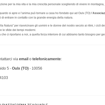
irazione per la mia vita e la mia crescita personale scegliendo di vivere in montagna, 
guardo si apre e l’anima può tornare a casa ho fondato qui ad Oulx (TO) l’
Associaz
i di entrare in contatto con la grande energia della natura.
la Natura" per riavvicinare gli uomini e le donne del nostro secolo ai ritmi, i cicli de
are le sfide dei tempi moderni.
he ci riportano a noi, a quella forza interiore di cui abbiamo tanto bisogno per ges
tattarci via
email
o
telefonicamente
:
ido 5 -
Oulx (TO)
- 10056
94103