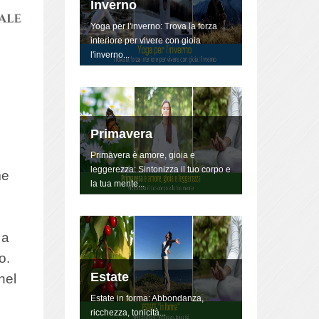
Inverno
Yoga per l'inverno: Trova la forza
interiore per vivere con gioia
l'inverno...
Primavera
Primavera è amore, gioia e
leggerezza: Sintonizza il tuo corpo e
me
la tua mente...
 a
o.
Estate
nel
Estate in forma: Abbondanza,
ricchezza, tonicità...