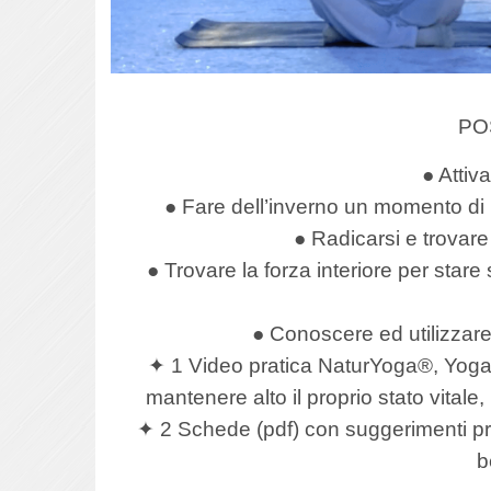
PO
● Attiv
● Fare dell’inverno un momento di
● Radicarsi e trovare i
● Trovare la forza interiore per stare 
● Conoscere ed utilizzar
✦ 1 Video pratica NaturYoga®, Yoga 
mantenere alto il proprio stato vital
✦ 2 Schede (pdf) con suggerimenti prat
b