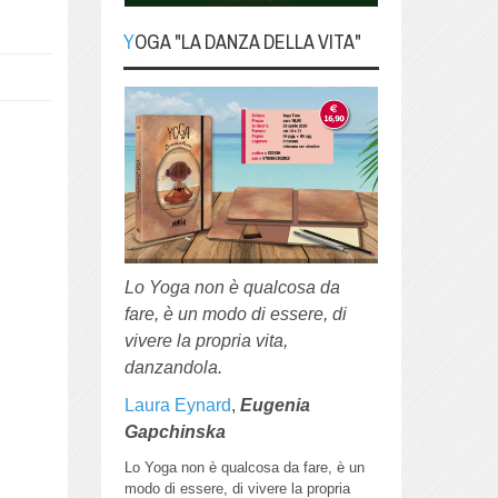
YOGA "LA DANZA DELLA VITA"
YOGA "La danza della
Vita"
Lo Yoga non è qualcosa da fare, è
un modo di essere, di vivere la
propria vita, danzandola.
Lo Yoga non è qualcosa da
fare, è un modo di essere, di
vivere la propria vita,
danzandola.
Laura Eynard
,
Eugenia
Gapchinska
Lo Yoga non è qualcosa da fare, è un
modo di essere, di vivere la propria