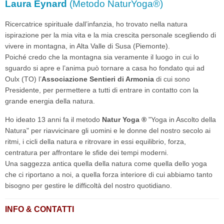
Laura Eynard
(Metodo NaturYoga®)
Ricercatrice spirituale dall’infanzia, ho trovato nella natura
ispirazione per la mia vita e la mia crescita personale scegliendo di
vivere in montagna, in Alta Valle di Susa (Piemonte).
Poiché credo che la montagna sia veramente il luogo in cui lo
sguardo si apre e l’anima può tornare a casa ho fondato qui ad
Oulx (TO) l’
Associazione Sentieri di Armonia
di cui sono
Presidente, per permettere a tutti di entrare in contatto con la
grande energia della natura.
Ho ideato 13 anni fa il metodo
Natur Yoga ®
"Yoga in Ascolto della
Natura" per riavvicinare gli uomini e le donne del nostro secolo ai
ritmi, i cicli della natura e ritrovare in essi equilibrio, forza,
centratura per affrontare le sfide dei tempi moderni.
Una saggezza antica quella della natura come quella dello yoga
che ci riportano a noi, a quella forza interiore di cui abbiamo tanto
bisogno per gestire le difficoltà del nostro quotidiano.
INFO & CONTATTI