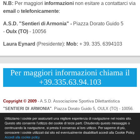
N.B:
Per maggiori
informazioni
non esitare a contattarci via
email
o
telefonicamente
:
A.S.D. "Sentieri di Armonia" -
Piazza Dorato Guido 5
-
Oulx (TO)
- 10056
Laura Eynard
(Presidente):
Mob:
+ 39. 335. 6394103
Per maggiori informazioni chiama il
+39.335.63.94.103
Copyright © 2009
- A.S.D. Associazione Sportiva Dilettantistica
"SENTIERI DI ARMONIA"
.
Piazza Dorato Guido 5, OULX (TO) - 10056.
CF: 96033120013 - P.IVA: 12502690014
Utilizziamo i cookie per assicurarti una migliore esperienza di navigazione nel nostro sito.
Questo sito consente l’utilizzo dei cookie di terze parti. Chiudendo questo messaggio o
Info & Contatti:
Laura Eynard: +
39.335.6394103
continuando la navigazione, si presta il consenso al loro utilizzo. Per saperne di più,
-
Email:
info@sentieridiarmonia.com
conoscere i cookie utilizzati dal sito ed eventualmente disabilitarli accedi alla Cookie Policy.
Accedi alla cookie policy