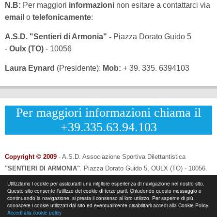
N.B:
Per maggiori
informazioni
non esitare a contattarci via
email
o
telefonicamente
:
A.S.D. "Sentieri di Armonia" -
Piazza Dorato Guido 5
-
Oulx (TO)
- 10056
Laura Eynard
(Presidente):
Mob:
+ 39. 335. 6394103
Per maggiori informazioni chiama il
+39.335.63.94.103
Copyright © 2009
- A.S.D. Associazione Sportiva Dilettantistica
"SENTIERI DI ARMONIA"
.
Piazza Dorato Guido 5, OULX (TO) - 10056.
CF: 96033120013 - P.IVA: 12502690014
Utilizziamo i cookie per assicurarti una migliore esperienza di navigazione nel nostro sito.
Questo sito consente l’utilizzo dei cookie di terze parti. Chiudendo questo messaggio o
Info & Contatti:
Laura Eynard: +
39.335.6394103
continuando la navigazione, si presta il consenso al loro utilizzo. Per saperne di più,
-
Email:
info@sentieridiarmonia.com
conoscere i cookie utilizzati dal sito ed eventualmente disabilitarli accedi alla Cookie Policy.
Accedi alla cookie policy