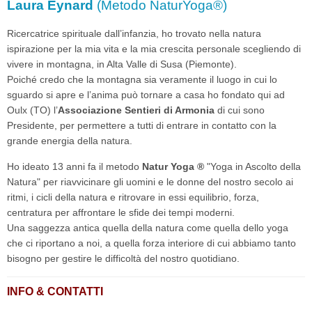
Laura Eynard
(Metodo NaturYoga®)
Ricercatrice spirituale dall’infanzia, ho trovato nella natura
ispirazione per la mia vita e la mia crescita personale scegliendo di
vivere in montagna, in Alta Valle di Susa (Piemonte).
Poiché credo che la montagna sia veramente il luogo in cui lo
sguardo si apre e l’anima può tornare a casa ho fondato qui ad
Oulx (TO) l’
Associazione Sentieri di Armonia
di cui sono
Presidente, per permettere a tutti di entrare in contatto con la
grande energia della natura.
Ho ideato 13 anni fa il metodo
Natur Yoga ®
"Yoga in Ascolto della
Natura" per riavvicinare gli uomini e le donne del nostro secolo ai
ritmi, i cicli della natura e ritrovare in essi equilibrio, forza,
centratura per affrontare le sfide dei tempi moderni.
Una saggezza antica quella della natura come quella dello yoga
che ci riportano a noi, a quella forza interiore di cui abbiamo tanto
bisogno per gestire le difficoltà del nostro quotidiano.
INFO & CONTATTI