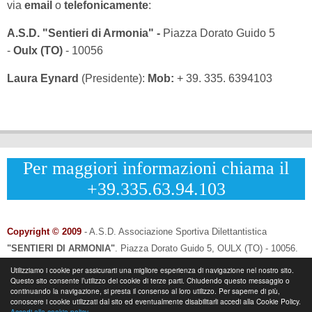
via
email
o
telefonicamente
:
A.S.D. "Sentieri di Armonia" -
Piazza Dorato Guido 5
-
Oulx (TO)
- 10056
Laura Eynard
(Presidente):
Mob:
+ 39. 335. 6394103
Per maggiori informazioni chiama il
+39.335.63.94.103
Copyright © 2009
- A.S.D. Associazione Sportiva Dilettantistica
"SENTIERI DI ARMONIA"
.
Piazza Dorato Guido 5, OULX (TO) - 10056.
CF: 96033120013 - P.IVA: 12502690014
Utilizziamo i cookie per assicurarti una migliore esperienza di navigazione nel nostro sito.
Questo sito consente l’utilizzo dei cookie di terze parti. Chiudendo questo messaggio o
Info & Contatti:
Laura Eynard: +
39.335.6394103
continuando la navigazione, si presta il consenso al loro utilizzo. Per saperne di più,
-
Email:
info@sentieridiarmonia.com
conoscere i cookie utilizzati dal sito ed eventualmente disabilitarli accedi alla Cookie Policy.
Accedi alla cookie policy