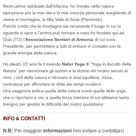
Ricercatrice spirituale dall’infanzia, ho trovato nella natura
ispirazione per la mia vita e la mia crescita personale scegliendo di
vivere in montagna, in Alta Valle di Susa (Piemonte).
Poiché credo che la montagna sia veramente il luogo in cui lo
sguardo si apre e l’anima può tornare a casa ho fondato qui ad
Oulx (TO) l’
Associazione Sentieri di Armonia
di cui sono
Presidente, per permettere a tutti di entrare in contatto con la
grande energia della natura.
Ho ideato 13 anni fa il metodo
Natur Yoga ®
"Yoga in Ascolto della
Natura" per riavvicinare gli uomini e le donne del nostro secolo ai
ritmi, i cicli della natura e ritrovare in essi equilibrio, forza,
centratura per affrontare le sfide dei tempi moderni.
Una saggezza antica quella della natura come quella dello yoga
che ci riportano a noi, a quella forza interiore di cui abbiamo tanto
bisogno per gestire le difficoltà del nostro quotidiano.
INFO & CONTATTI
N.B:
Per maggiori
informazioni
non esitare a contattarci