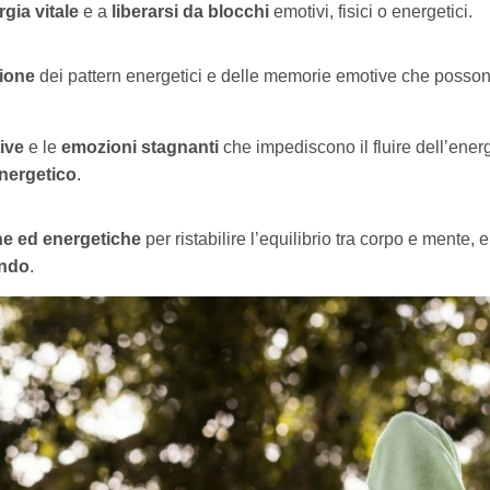
rgia vitale
e a
liberarsi da blocchi
emotivi, fisici o energetici.
ione
dei pattern energetici e delle memorie emotive che posso
ive
e le
emozioni stagnanti
che impediscono il fluire dell’ener
nergetico
.
che ed energetiche
per ristabilire l’equilibrio tra corpo e mente, e
ondo
.