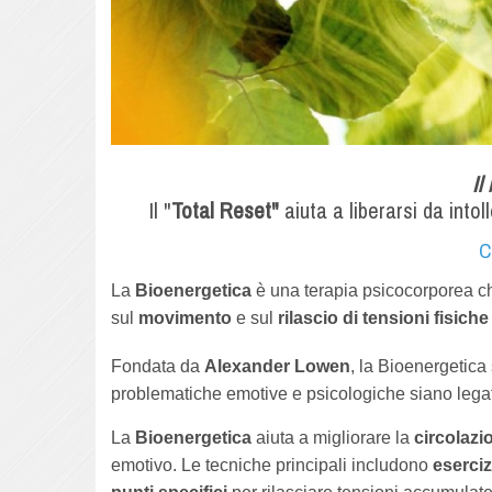
Il
Il "
Total Reset"
aiuta a liberarsi da intoll
C
La
Bioenergetica
è una terapia psicocorporea che
sul
movimento
e sul
rilascio di tensioni fisich
Fondata da
Alexander Lowen
, la Bioenergetica
problematiche emotive e psicologiche siano lega
La
Bioenergetica
aiuta a migliorare la
circolazi
emotivo. Le tecniche principali includono
eserciz