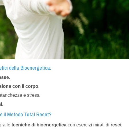
fici della Bioenergetica:
resse
.
sione con il corpo
.
 stanchezza e stress.
i
.
è il Metodo Total Reset?
gra le
tecniche di bioenergetica
con esercizi mirati di
reset