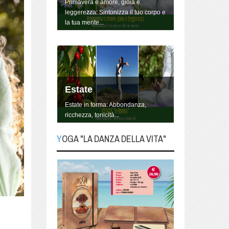
Primavera è amore, gioia e
leggerezza: Sintonizza il tuo corpo e
la tua mente...
Estate
Estate in forma: Abbondanza,
ricchezza, tonicità...
YOGA "LA DANZA DELLA VITA"
YOGA "La danza della
Vita"
Lo Yoga non è qualcosa da fare, è
un modo di essere, di vivere la
propria vita, danzandola.