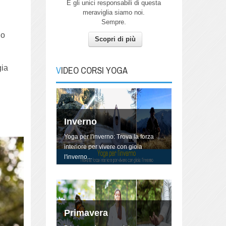
E gli unici responsabili di questa
meraviglia siamo noi.
Sempre.
no
Scopri di più
Autunno
Pratica Yoga con me per connetterti
all'energia dell'Autunno.
gia
VIDEO CORSI YOGA
Inverno
Yoga per l'inverno: Trova la forza
interiore per vivere con gioia
l'inverno...
Primavera