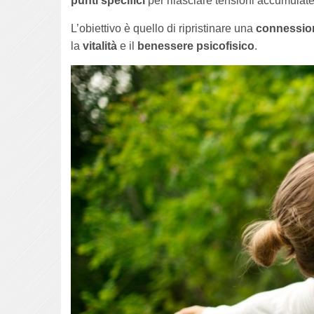
punti specifici
per rilasciare tensioni accumulate
L’obiettivo è quello di ripristinare una
connession
la
vitalità
e il
benessere psicofisico
.