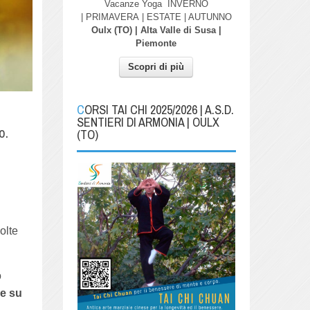
Vacanze Yoga
INVERNO
| PRIMAVERA
| ESTATE | AUTUNNO
Oulx (TO) | Alta Valle di Susa |
Piemonte
Scopri di più
CORSI TAI CHI 2025/2026 | A.S.D.
SENTIERI DI ARMONIA | OULX
o.
(TO)
olte
o
e su