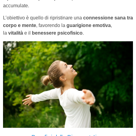
accumulate.
L’obiettivo è quello di ripristinare una
connessione sana tra
corpo e mente
, favorendo la
guarigione emotiva
,
la
vitalità
e il
benessere psicofisico
.