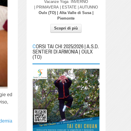
Vacanze Yoga
INVERNO
| PRIMAVERA
| ESTATE | AUTUNNO
Oulx (TO) | Alta Valle di Susa |
Piemonte
Scopri di più
CORSI TAI CHI 2025/2026 | A.S.D.
SENTIERI DI ARMONIA | OULX
(TO)
ogie ed
viso,
demia