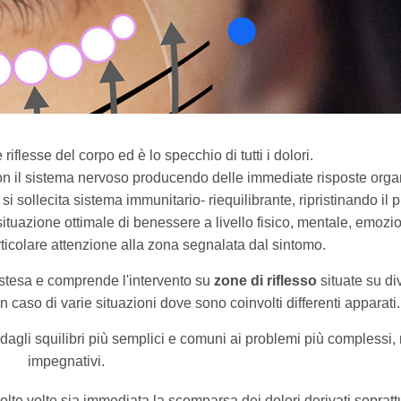
 riflesse del corpo ed è lo specchio di tutti i dolori.
 con il sistema nervoso producendo delle immediate risposte orga
i sollecita sistema immunitario- riequilibrante, ripristinando il p
situazione ottimale di benessere a livello fisico, mentale, emozi
rticolare attenzione alla zona segnalata dal sintomo.
 estesa e comprende l'intervento su
zone di riflesso
situate su di
in caso di varie situazioni dove sono coinvolti differenti apparati.
i, dagli squilibri più semplici e comuni ai problemi più complessi, 
impegnativi.
te volte sia immediata la scomparsa dei dolori derivati sopratt