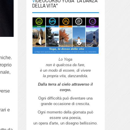
VIDEOCORSO YOGA "LA DANZA
DELLA VITA"
niche.
Lo Yoga
roprio
non è qualcosa da fare,
è un modo di essere, di vivere
onale,
la propria vita, danzandola.
Dalla terra al cielo attraverso il
corpo.
verse
Ogni difficoltà può diventare una
grande
occasione di crescita.
rari e
Ogni momento della giornata può
essere
una poesia,
un opera d'arte,
un disegno bellissimo.
utto da