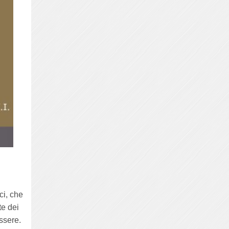
ci, che
te dei
essere.