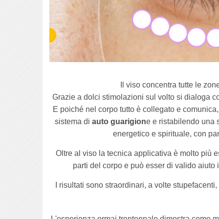
Il viso concentra tutte le zone
Grazie a dolci stimolazioni sul volto si dialoga
E poiché nel corpo tutto è collegato e comunica, s
sistema di
auto guarigion
e e ristabilendo una 
energetico e spirituale, con pa
Oltre al viso la tecnica applicativa è molto più
parti del corpo e può esser di valido aiuto 
I risultati sono straordinari, a volte stupefacent
L'esperienza ormai trentennale dimostra come mol