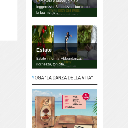
Primavera è amore, gioia e
leggerezza: Sintonizza il tuo corpo e
la tua mente...
Estate
Estate in forma: Abbondanza,
ricchezza, tonicità...
YOGA "LA DANZA DELLA VITA"
YOGA "La danza della
Vita"
Lo Yoga non è qualcosa da fare, è
un modo di essere, di vivere la
propria vita, danzandola.