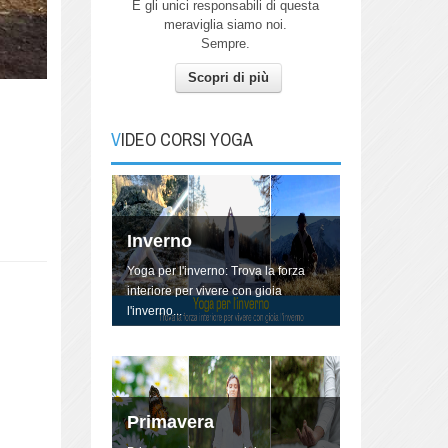
E gli unici responsabili di questa
meraviglia siamo noi.
Sempre.
Scopri di più
Autunno
Pratica Yoga con me per connetterti
all'energia dell'Autunno.
VIDEO CORSI YOGA
Inverno
Yoga per l'inverno: Trova la forza
interiore per vivere con gioia
l'inverno...
Primavera