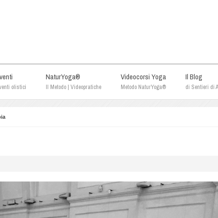
venti
NaturYoga®
Videocorsi Yoga
Il Blog
enti olistici
Il Metodo | Videopratiche
Metodo NaturYoga®
di Sentieri di
ia