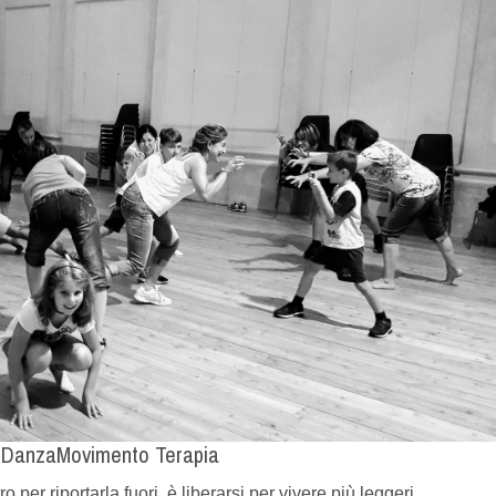
 DanzaMovimento Terapia
 per riportarla fuori, è liberarsi per vivere più leggeri.