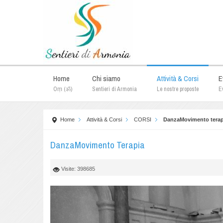
Home
Chi siamo
Attività & Corsi
E
Oṃ (ॐ)
Sentieri di Armonia
Le nostre proposte
Ev
Home
Attività & Corsi
CORSI
DanzaMovimento terap
DanzaMovimento Terapia
Visite: 398685