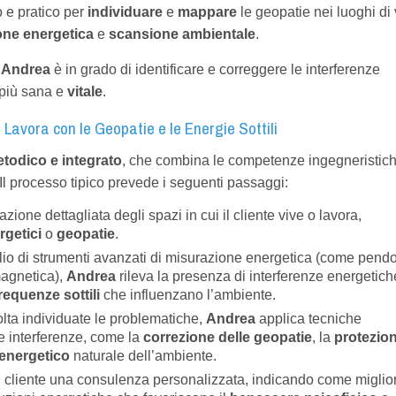
o e pratico per
individuare
e
mappare
le geopatie nei luoghi di 
one energetica
e
scansione ambientale
.
,
Andrea
è in grado di identificare e correggere le interferenze
 più sana e
vitale
.
avora con le Geopatie e le Energie Sottili
todico e integrato
, che combina le competenze ingegneristic
 Il processo tipico prevede i seguenti passaggi:
zione dettagliata degli spazi in cui il cliente vive o lavora,
rgetici
o
geopatie
.
ilio di strumenti avanzati di misurazione energetica (come pendo
magnetica),
Andrea
rileva la presenza di interferenze energetich
requenze sottili
che influenzano l’ambiente.
olta individuate le problematiche,
Andrea
applica tecniche
le interferenze, come la
correzione delle geopatie
, la
protezio
o energetico
naturale dell’ambiente.
l cliente una consulenza personalizzata, indicando come miglio