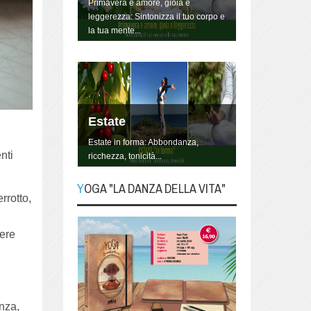
Primavera è amore, gioia e
leggerezza: Sintonizza il tuo corpo e
la tua mente...
Estate
Estate in forma: Abbondanza,
nti
ricchezza, tonicità...
YOGA "LA DANZA DELLA VITA"
rrotto,
YOGA "La danza della
Vita"
sere
Lo Yoga non è qualcosa da fare, è
un modo di essere, di vivere la
propria vita, danzandola.
enza,