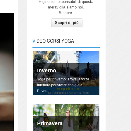
E gli unici responsabili di questa
meraviglia siamo noi.
Sempre.
Scopri di più
Autunno
Pratica Yoga con me per connetterti
all'energia dell'Autunno.
VIDEO CORSI YOGA
Inverno
Yoga per l'inverno: Trova la forza
interiore per vivere con gioia
l'inverno...
Primavera