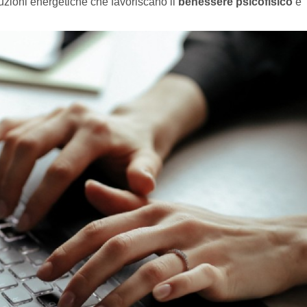
luzioni energetiche che favoriscano il
benessere psicofisico
e