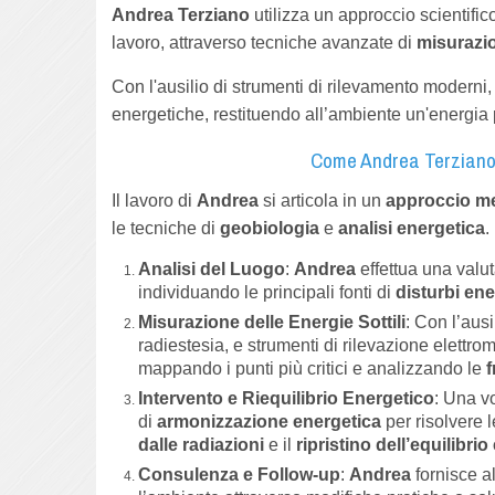
Andrea Terziano
utilizza un approccio scientific
lavoro, attraverso tecniche avanzate di
misurazi
Con l'ausilio di strumenti di rilevamento moderni
energetiche, restituendo all’ambiente un'energia
Come Andrea Terziano L
Il lavoro di
Andrea
si articola in un
approccio me
le tecniche di
geobiologia
e
analisi energetica
.
Analisi del Luogo
:
Andrea
effettua una valuta
individuando le principali fonti di
disturbi ene
Misurazione delle Energie Sottili
: Con l’aus
radiestesia, e strumenti di rilevazione elettro
mappando i punti più critici e analizzando le
f
Intervento e Riequilibrio Energetico
: Una v
di
armonizzazione energetica
per risolvere 
dalle radiazioni
e il
ripristino dell’equilibri
Consulenza e Follow-up
:
Andrea
fornisce a