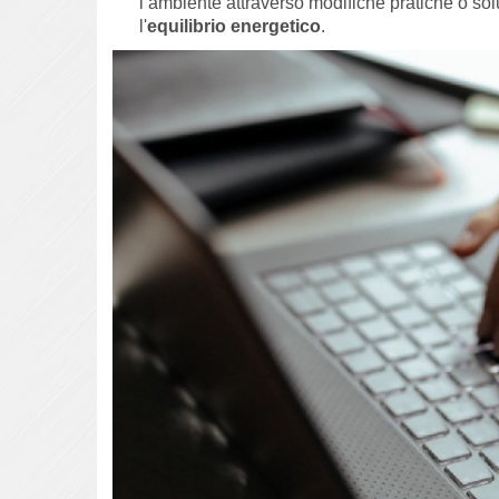
l’ambiente attraverso modifiche pratiche o so
l'
equilibrio energetico
.