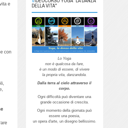
VIDEOCORSO YOGA "LA DANZA
vita e
DELLA VITA"
he con
Lo Yoga
non è qualcosa da fare,
è un modo di essere, di vivere
la propria vita, danzandola.
Dalla terra al cielo attraverso il
li,
corpo.
e,
Ogni difficoltà può diventare una
grande
occasione di crescita.
ne
Ogni momento della giornata può
essere
una poesia,
un opera d'arte,
un disegno bellissimo.
rare