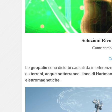
Soluzioni Rivo
Come combatt
Co
Le
geopatie
sono disturbi causati da interferenz
da
terreni
,
acque sotterranee
,
linee di Hartma
elettromagnetiche
.