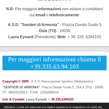
N.B:
Per maggiori
informazioni
non esitare a contattarci
via
email
o
telefonicamente
:
A.S.D. "Sentieri di Armonia" -
Piazza Dorato Guido 5
-
Oulx (TO)
- 10056
Laura Eynard
(Presidente):
Mob:
+ 39. 335. 6394103
Per maggiori informazioni chiama il
+39.335.63.94.103
Copyright © 2009
- A.S.D. Associazione Sportiva Dilettantistica
"SENTIERI DI ARMONIA"
.
Piazza Dorato Guido 5, OULX (TO) - 10056.
CF: 96033120013 - P.IVA: 12502690014
Info & Contatti:
Laura Eynard: +
39.335.6394103
-
Email:
info@sentieridiarmonia.com
Utilizziamo i cookie per assicurarti una migliore esperienza di navigazione nel nostro sito.