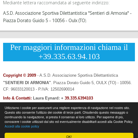
Mediante lettera raccomandata al seguente indirizzo:
A.S.D. Associazione Sportiva Dilettantistica "Sentieri di Armonia" -
Piazza Dorato Guido 5 - 10056 - Oulx (TO
).
Per maggiori informazioni chiama il
+39.335.63.94.103
Copyright © 2009
- A.S.D. Associazione Sportiva Dilettantistica
"SENTIERI DI ARMONIA"
.
Piazza Dorato Guido 5, OULX (TO) - 10056.
CF: 96033120013 - P.IVA: 12502690014
Info & Contatti:
Laura Eynard: +
39.335.6394103
-
Email:
info@sentieridiarmonia.com
Utilizziamo i cookie per assicurarti una migliore esperienza di navigazione nel nostro sito.
Questo sito consente l’utilizzo dei cookie di terze parti. Chiudendo questo messaggio o
continuando la navigazione, si presta il consenso al loro utilizzo. Per saperne di più,
conoscere i cookie utilizzati dal sito ed eventualmente disabilitarli accedi alla Cookie Policy.
Accedi alla cookie policy
Switch to Mobile UI
OK!