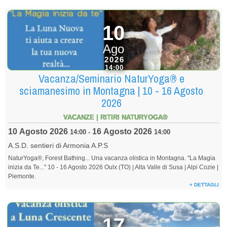
10
Ago
2026
14:00
Vacanza/Seminario NaturYoga® e
sciamanesimo in Montagna | 10 - 16 Agosto
2026
VACANZE | RITIRI NATURYOGA®
10 Agosto 2026
16 Agosto 2026
14:00
-
14:00
A.S.D. sentieri di Armonia A.P.S
NaturYoga®, Forest Bathing... Una vacanza olistica in Montagna. "La Magia
inizia da Te..." 10 - 16 Agosto 2026 Oulx (TO) | Alta Valle di Susa | Alpi Cozie |
Piemonte.
+ DETTAGLI
17