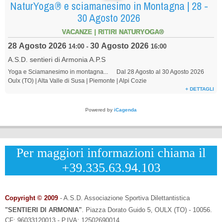
NaturYoga® e sciamanesimo in Montagna | 28 -
30 Agosto 2026
VACANZE | RITIRI NATURYOGA®
28 Agosto 2026
30 Agosto 2026
14:00
-
16:00
A.S.D. sentieri di Armonia A.P.S
Yoga e Sciamanesimo in montagna... Dal 28 Agosto al 30 Agosto 2026
Oulx (TO) | Alta Valle di Susa | Piemonte | Alpi Cozie
+ DETTAGLI
Powered by
iCagenda
Per maggiori informazioni chiama il
+39.335.63.94.103
Copyright © 2009
- A.S.D. Associazione Sportiva Dilettantistica
"SENTIERI DI ARMONIA"
.
Piazza Dorato Guido 5, OULX (TO) - 10056.
CF: 96033120013 - P.IVA: 12502690014