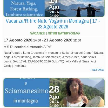
Ago
2026
14:00
Vacanza/Ritiro NaturYoga® in Montagna | 17 -
23 Agosto 2026
VACANZE | RITIRI NATURYOGA®
17 Agosto 2026
23 Agosto 2026
14:00
-
12:00
A.S.D. sentieri di Armonia A.P.S
NaturYoga® a Luna Crescente in montagna Sulla "Linea del Drago". Natura,
Yoga, Forest Bathibg, Tamburo Sciamanico; la mente tace, parla solo il
cuore. DAL 17 AL 23 AGOSTO 2026 Oulx (TO) | Alta Valle di Susa | Alpi
Cozie | Piemonte
+ DETTAGLI
28
Ago
2026
14:00