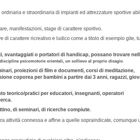
rdinaria e straordinaria di impianti ed attrezzature sportive abil
gare, manifestazioni, stage di carattere sportivo.
ve di carattere ricreativo e ludico come a titolo di esempio gite, 
ti, svantaggiati o portatori di handicap, possano trovare nel
e discipline psicomotorie orientali, un sollievo al proprio disagio
.
inari, proiezioni di film e documenti, corsi di meditazione,
ione coporea per bambini a partire dai 3 anni, ragazzi, giov
to teorico/pratici per educatori, insegnanti, operatori
cerca
.
ettino, di seminari, di ricerche compiute
.
tra attività connessa e affine a quelle sopraindicate, comunque u