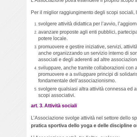
L’Associazione potrà estendere il proprio scopo so
Per il miglior raggiungimento degli scopi sociali, l
svolgere attività didattica per l’avvio, l’aggi
avanzare proposte agli enti pubblici, parteci
potere locale.
promuovere e gestire iniziative, servizi, attivit
anche organizzando un servizio interno di som
associati e degli aderenti ad altre associazio
sviluppare, anche tramite collaborazioni con altr
promuovere e a sviluppare principi di solidaris
fondamentale dell’associazionismo.
svolgere qualsiasi altra attività connessa ed 
scopi associativi.
art. 3. Attività sociali
L’Associazione svolge attività nel settore dello sp
pratica sportiva dello yoga e delle discipline or