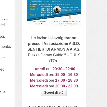
rtiva.
del
oci,
Le lezioni si svolgeranno
i
presso l'Associazione A.S.D.
imento.
SENTIERI DI ARMONIA A.P.S.
Piazza Dorato Guido 5 - OULX
eale
(TO)
Lunedì
ore
20
:30 - 22:00
egli
Mercoledì
ore
15:00 - 16:30
Mercoledì
ore
17:00 - 18:30
Mercoledì
ore
20:30 - 22:00
lla
Scopri di più