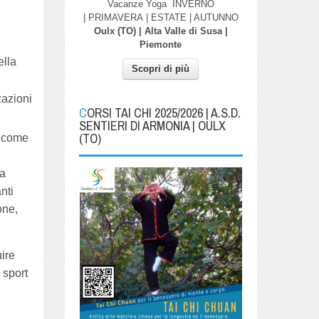
Vacanze Yoga
INVERNO
| PRIMAVERA
| ESTATE | AUTUNNO
Oulx (TO) | Alta Valle di Susa |
Piemonte
ella
Scopri di più
zzazioni
CORSI TAI CHI 2025/2026 | A.S.D.
SENTIERI DI ARMONIA | OULX
(TO)
a come
la
anti
one,
uire
 sport