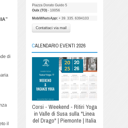
Piazza Dorato Guido 5
Oulx (TO)
- 10056
Mob/
WhatsApp
:
+ 39. 335. 6394103
NIA”
Contattaci via mail
CALENDARIO EVENTI 2026
nde di
naria
enza
Corsi - Weekend - Ritiri Yoga
in Valle di Susa sulla "Linea
del Drago" | Piemonte | Italia
to il