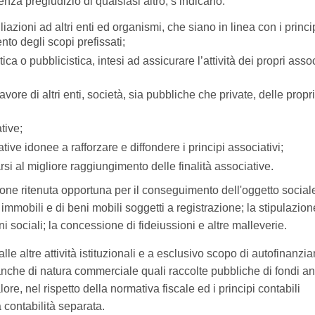
enza pregiudizio di qualsiasi altro, s’indicano:
liazioni ad altri enti ed organismi, che siano in linea con i princi
to degli scopi prefissati;
stica o pubblicistica, intesi ad assicurare l’attività dei propri asso
favore di altri enti, società, sia pubbliche che private, delle propr
ative;
ative idonee a rafforzare e diffondere i principi associativi;
narsi al migliore raggiungimento delle finalità associative.
one ritenuta opportuna per il conseguimento dell'oggetto social
mmobili e di beni mobili soggetti a registrazione; la stipulazion
 sociali; la concessione di fideiussioni e altre malleverie.
e altre attività istituzionali e a esclusivo scopo di autofinanzi
 anche di natura commerciale quali raccolte pubbliche di fondi a
ore, nel rispetto della normativa fiscale ed i principi contabili
 contabilità separata.