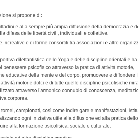
azione si propone di:
 cittadini e alla sempre più ampia diffusione della democrazia e d
a difesa delle libertà civili, individuali e collettive.
ive, ricreative e di forme consortili tra associazioni e altre organi
portiva dilettantistica
dello Yoga e delle discipline orientali e h
 benessere psicofisico attraverso la pratica di attività motorie,
ine educative della mente e del corpo, promuovere e diffondere 
 attività motorie dolci e di tutte quelle discipline psicofisiche mir
lizzato attraverso l'armonico connubio di conoscenza, meditazi
ssiva corporea.
, tornei, campionati, così come indire gare e manifestazioni, istit
lizzando ogni iniziativa utile alla diffusione ed alla pratica dello
ribuire alla formazione psicofisica, sociale e culturale.