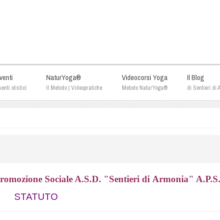
venti
NaturYoga®
Videocorsi Yoga
Il Blog
enti olistici
Il Metodo | Videopratiche
Metodo NaturYoga®
di Sentieri di
Promozione Sociale A.S.D. "Sentieri di
Armonia" A.P.S
STATUTO