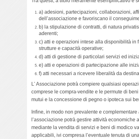
Tra questi, a titolo meramente esemplificativo e s
a) adesioni, partecipazioni, collaborazioni, affi
dell’associazione e favoriscano il conseguimen
b) la stipulazione di contratti, di natura privati
aderenti;
c) atti e operazioni intese alla disponibilità in 
strutture e capacità operative;
d) atti di gestione di particolari servizi ed inizi
e) atti e operazioni di partecipazione alle inizi
f) atti necessari a ricevere liberalità da desti
L' Associazione potrà compiere qualsiasi operazi
comprese le compra-vendite e le permute di beni i
mutui e la concessione di pegno o ipoteca sui beni
Infine, in modo non prevalente e complementare all
l’associazione potrà gestire attività economiche
mediante la vendita di servizi e beni di modico val
applicabili, ivi compresa l’eventuale tenuta di una