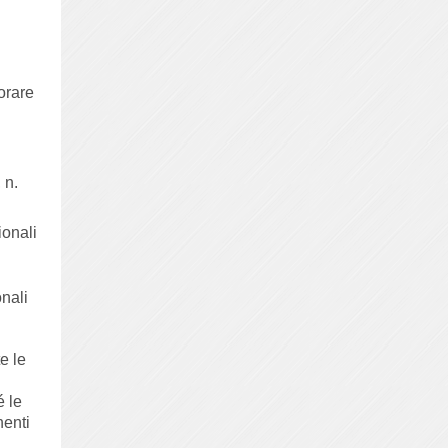
iorare
 n.
ionali
onali
e le
é le
nenti