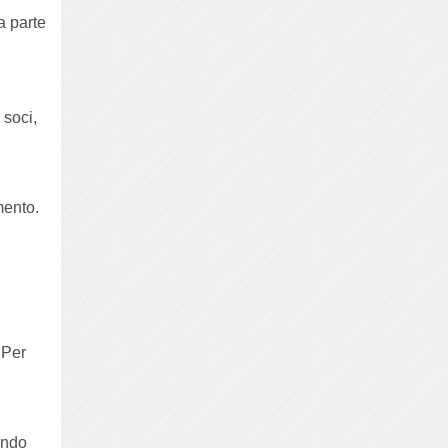
a parte
 soci,
mento.
,
. Per
endo