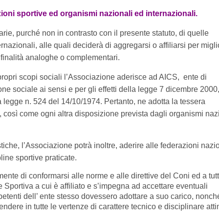
ioni sportive ed organismi nazionali ed internazionali.
arie, purché non in contrasto con il presente statuto, di quelle
ernazionali, alle quali deciderà di aggregarsi o affiliarsi per migl
ia finalità analoghe o complementari.
 propri scopi sociali l’Associazione aderisce ad AICS, ente di
 sociale ai sensi e per gli effetti della legge 7 dicembre 2000,
la legge n. 524 del 14/10/1974. Pertanto, ne adotta la tessera
, così come ogni altra disposizione prevista dagli organismi naz
tiche, l’Associazione potrà inoltre, aderire alle federazioni nazi
line sportive praticate.
ente di conformarsi alle norme e alle direttive del Coni ed a tutt
 Sportiva a cui è affiliato e s’impegna ad accettare eventuali
petenti dell’ ente stesso dovessero adottare a suo carico, nonch
ndere in tutte le vertenze di carattere tecnico e disciplinare atti