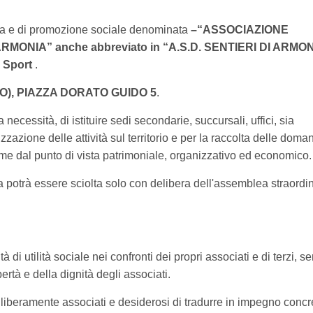
tica e di promozione sociale denominata
–“ASSOCIAZIONE
MONIA” anche abbreviato in “A.S.D. SENTIERI DI ARMO
a Sport
.
 (TO), PIAZZA DORATO GUIDO 5
.
necessità, di istituire sedi secondarie, succursali, uffici, sia
azione delle attività sul territorio e per la raccolta delle doma
ome dal punto di vista patrimoniale, organizzativo ed economico.
sa potrà essere sciolta solo con delibera dell'assemblea straordi
à di utilità sociale nei confronti dei propri associati e di terzi, s
ertà e della dignità degli associati.
ni liberamente associati e desiderosi di tradurre in impegno concre