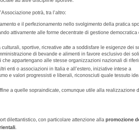
ciale ad altre discipline sportive.
’Associazione potrà, tra l’altro:
ornamento e il perfezionamento nello svolgimento della pratica spo
pando attivamente alle forme decentrate di gestione democratica 
à culturali, sportive, ricreative atte a soddisfare le esigenze dei s
ministrazione di bevande e alimenti in favore esclusivo dei sol
ni che appartengano alle stesse organizzazioni nazionali di rifer
i enti o associazioni in Italia e all’estero, iniziative intese a
mo e valori progressisti e liberali, riconosciuti quale tessuto id
affine a quelle sopraindicate, comunque utile alla realizzazione d
ort dilettantistico, con particolare attenzione alla
promozione de
ientali
.