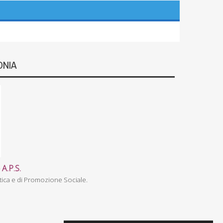
ONIA
 A.P.S.
stica e di Promozione Sociale.