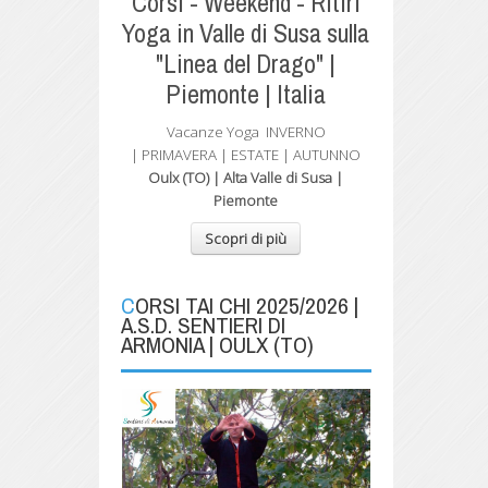
Corsi - Weekend - Ritiri
Yoga in Valle di Susa sulla
"Linea del Drago" |
Piemonte | Italia
Vacanze Yoga
INVERNO
| PRIMAVERA
| ESTATE | AUTUNNO
Oulx (TO) | Alta Valle di Susa |
Piemonte
Scopri di più
CORSI TAI CHI 2025/2026 |
A.S.D. SENTIERI DI
ARMONIA | OULX (TO)