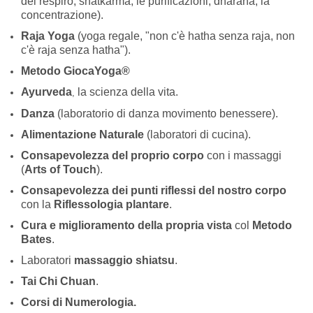
del respiro, shatkarma, le purificazioni, dharana, la
concentrazione).
Raja Yoga
(yoga regale, "non c'è hatha senza raja, non
c'è raja senza hatha").
Metodo GiocaYoga®
Ayurveda
la scienza della vita.
,
Danza
(laboratorio di danza movimento benessere).
Alimentazione Naturale
(laboratori di cucina).
Consapevolezza del proprio corpo
con i massaggi
(
Arts of Touch
).
Consapevolezza dei punti riflessi del nostro corpo
con la
R
iflessologia plantare
.
Cura e miglioramento della propria vista
col
Metodo
Bates
.
Laboratori
massaggio shiatsu
.
Tai Chi Chuan
.
Corsi di Numerologia.