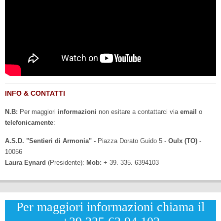
INFO & CONTATTI
N.B:
Per maggiori
informazioni
non esitare a contattarci via
email
o
telefonicamente
:
A.S.D. "Sentieri di Armonia" -
Piazza Dorato Guido 5 -
Oulx (TO)
-
10056
Laura Eynard
(Presidente):
Mob:
+ 39. 335. 6394103
Per maggiori informazioni chiama il