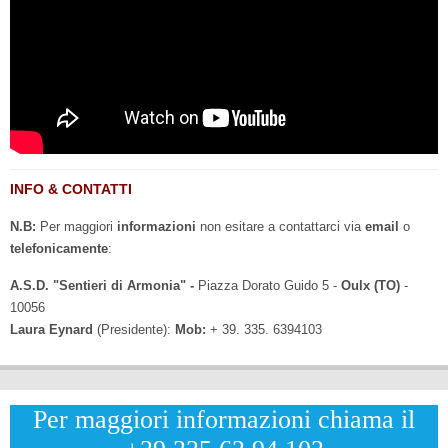
INFO & CONTATTI
N.B:
Per maggiori
informazioni
non esitare a contattarci via
email
o
telefonicamente
:
A.S.D. "Sentieri di Armonia" -
Piazza Dorato Guido 5 -
Oulx (TO)
-
10056
Laura Eynard
(Presidente):
Mob:
+ 39. 335. 6394103
Per maggiori informazioni chiama il