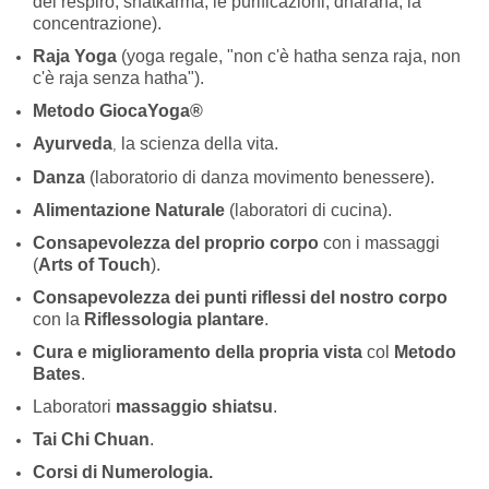
del respiro, shatkarma, le purificazioni, dharana, la
concentrazione).
Raja Yoga
(yoga regale, "non c'è hatha senza raja, non
c'è raja senza hatha").
Metodo GiocaYoga®
Ayurveda
la scienza della vita.
,
Danza
(laboratorio di danza movimento benessere).
Alimentazione Naturale
(laboratori di cucina).
Consapevolezza del proprio corpo
con i massaggi
(
Arts of Touch
).
Consapevolezza dei punti riflessi del nostro corpo
con la
R
iflessologia plantare
.
Cura e miglioramento della propria vista
col
Metodo
Bates
.
Laboratori
massaggio shiatsu
.
Tai Chi Chuan
.
Corsi di Numerologia.